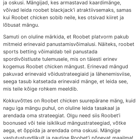
ja oskusi. Mängijad, kes armastavad kaardimänge,
võivad leida roobet blackjack’i atraktiivsemaks, samas
kui Roobet chicken sobib neile, kes otsivad kiiret ja
lõbusat mängu.
Samuti on oluline märkida, et Roobet platvorm pakub
mitmeid erinevaid panustamisvõimalusi. Näiteks, roobet
sports betting võimaldab teil panustada
spordivõistluste tulemusele, mis on täiesti erinev
kogemus Roobet chicken mängust. Erinevad mängud
pakuvad erinevaid võidustrateegiaid ja lähenemisviise,
seega tasub katsetada erinevaid mänge, et leida see,
mis teile kõige rohkem meeldib.
Kokkuvõttes on Roobet chicken suurepärane mäng, kuid
nagu iga mängu puhul, on oluline leida tasakaal ja
arendada oma strateegiat. Olgu need siis Roobet’i
boonused või teie isiklikud mängustrateegiad, võtke
aega, et õppida ja arendada oma oskusi. Mängige
vastutustundlikult ja nautige Roobet’i põnevat maailma!