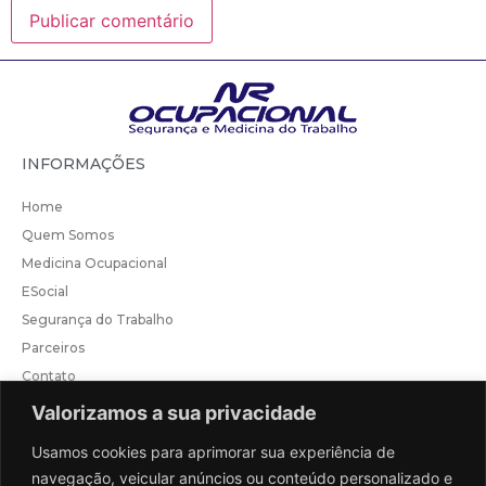
INFORMAÇÕES
Home
Quem Somos
Medicina Ocupacional
ESocial
Segurança do Trabalho
Parceiros
Contato
Valorizamos a sua privacidade
CONTATO
Usamos cookies para aprimorar sua experiência de
Telefone/Whatsapp:
(81) 97343-8293
Atendimento
navegação, veicular anúncios ou conteúdo personalizado e
administrativo:
(81) 99643-2285