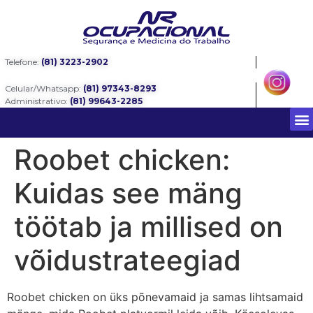
Telefone:
(81) 3223-2902
Celular/Whatsapp:
(81) 97343-8293
Administrativo:
(81) 99643-2285
Roobet chicken:
Kuidas see mäng
töötab ja millised on
võidustrateegiad
Roobet chicken on üks põnevamaid ja samas lihtsamaid