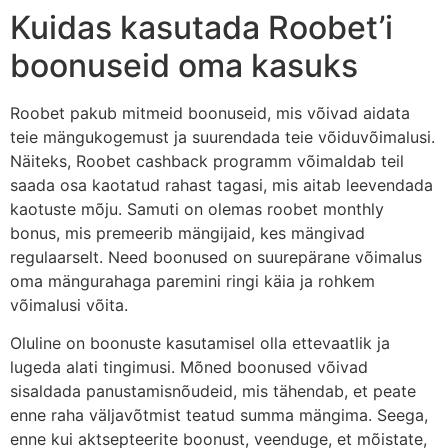
Kuidas kasutada Roobet’i
boonuseid oma kasuks
Roobet pakub mitmeid boonuseid, mis võivad aidata
teie mängukogemust ja suurendada teie võiduvõimalusi.
Näiteks, Roobet cashback programm võimaldab teil
saada osa kaotatud rahast tagasi, mis aitab leevendada
kaotuste mõju. Samuti on olemas roobet monthly
bonus, mis premeerib mängijaid, kes mängivad
regulaarselt. Need boonused on suurepärane võimalus
oma mängurahaga paremini ringi käia ja rohkem
võimalusi võita.
Oluline on boonuste kasutamisel olla ettevaatlik ja
lugeda alati tingimusi. Mõned boonused võivad
sisaldada panustamisnõudeid, mis tähendab, et peate
enne raha väljavõtmist teatud summa mängima. Seega,
enne kui aktsepteerite boonust, veenduge, et mõistate,