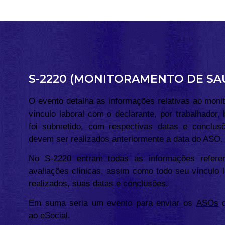
S-2220 (MONITORAMENTO DE S
O evento detalha as informações relativas ao moni
vínculo laboral com o declarante, por trabalhad
foi submetido, com respectivas datas e conclu
devem ser realizados anteriormente a data do ASO.
No S-2220 entram todas as informações refere
avaliações clínicas, assim como todo seu víncul
realizados, suas datas e conclusões.
Em suma seria um evento para enviar os
ASOs
d
ao eSocial.