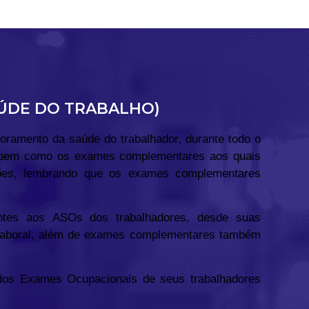
AÚDE DO TRABALHO)
toramento da saúde do trabalhador, durante todo o
or, bem como os exames complementares aos quais
sões, lembrando que os exames complementares
ntes aos ASOs dos trabalhadores, desde suas
o laboral, além de exames complementares também
os Exames Ocupacionais de seus trabalhadores