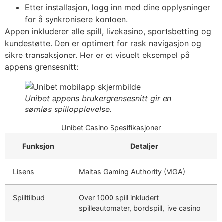
Etter installasjon, logg inn med dine opplysninger
for å synkronisere kontoen.
Appen inkluderer alle spill, livekasino, sportsbetting og
kundestøtte. Den er optimert for rask navigasjon og
sikre transaksjoner. Her er et visuelt eksempel på
appens grensesnitt:
Unibet appens brukergrensesnitt gir en
sømløs spillopplevelse.
Unibet Casino Spesifikasjoner
Funksjon
Detaljer
Lisens
Maltas Gaming Authority (MGA)
Spilltilbud
Over 1000 spill inkludert
spilleautomater, bordspill, live casino