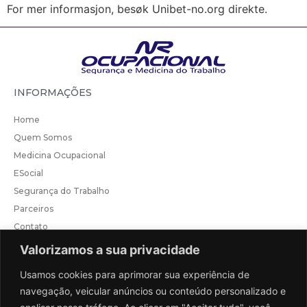
For mer informasjon, besøk Unibet-no.org direkte.
INFORMAÇÕES
Home
Quem Somos
Medicina Ocupacional
ESocial
Segurança do Trabalho
Parceiros
Contato
Valorizamos a sua privacidade
CONTATO
Usamos cookies para aprimorar sua experiência de
Telefone/Whatsapp:
(81) 97343-8293
Atendimento
navegação, veicular anúncios ou conteúdo personalizado e
administrativo:
(81) 99643-2285