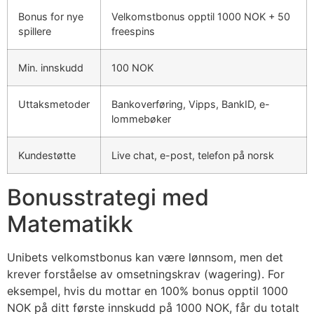
Bonus for nye
Velkomstbonus opptil 1000 NOK + 50
spillere
freespins
Min. innskudd
100 NOK
Uttaksmetoder
Bankoverføring, Vipps, BankID, e-
lommebøker
Kundestøtte
Live chat, e-post, telefon på norsk
Bonusstrategi med
Matematikk
Unibets velkomstbonus kan være lønnsom, men det
krever forståelse av omsetningskrav (wagering). For
eksempel, hvis du mottar en 100% bonus opptil 1000
NOK på ditt første innskudd på 1000 NOK, får du totalt