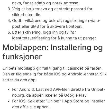
navn, fødselsdato og norsk adresse.
Velg et brukernavn og et sterkt passord for
sikkerheten din.
Godta vilkårene og bekreft registreringen via e-
post eller SMS for å aktivere kontoen.
Etter aktivering, logg inn og fullfør
identitetsverifisering for å kunne ta ut penger.
Mobilappen: Installering og
funksjoner
Unibets mobilapp gir full tilgang til casinoet på farten.
Den er tilgjengelig for både iOS og Android-enheter. Slik
setter du den opp:
For Android: Last ned APK-filen direkte fra Unibet-
no.org, da appen ikke er på Google Play.
For iOS: Søk etter “Unibet” i App Store og installer
den offisielle appen.