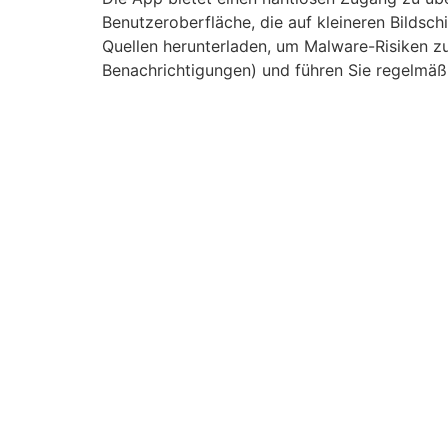
Benutzeroberfläche, die auf kleineren Bildschir
Quellen herunterladen, um Malware-Risiken 
Benachrichtigungen) und führen Sie regelmäß