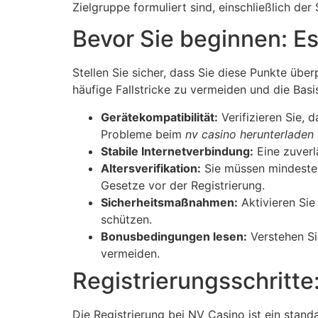
Zielgruppe formuliert sind, einschließlich der
Bevor Sie beginnen: Es
Stellen Sie sicher, dass Sie diese Punkte übe
häufige Fallstricke zu vermeiden und die Basis
Gerätekompatibilität:
Verifizieren Sie, 
Probleme beim
nv casino herunterladen
Stabile Internetverbindung:
Eine zuverl
Altersverifikation:
Sie müssen mindestens
Gesetze vor der Registrierung.
Sicherheitsmaßnahmen:
Aktivieren Sie
schützen.
Bonusbedingungen lesen:
Verstehen S
vermeiden.
Registrierungsschritte
Die Registrierung bei NV Casino ist ein standa