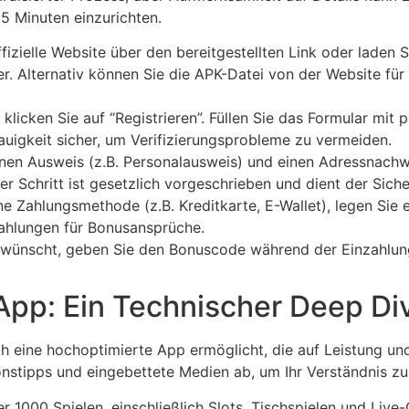
 5 Minuten einzurichten.
izielle Website über den bereitgestellten Link oder laden 
r. Alternativ können Sie die APK-Datei von der Website für
klicken Sie auf “Registrieren”. Füllen Sie das Formular mi
uigkeit sicher, um Verifizierungsprobleme zu vermeiden.
nen Ausweis (z.B. Personalausweis) und einen Adressnachw
r Schritt ist gesetzlich vorgeschrieben und dient der Siche
e Zahlungsmethode (z.B. Kreditkarte, E-Wallet), legen Sie e
zahlungen für Bonusansprüche.
ewünscht, geben Sie den Bonuscode während der Einzahlung
App: Ein Technischer Deep Di
 eine hochoptimierte App ermöglicht, die auf Leistung und 
ionstipps und eingebettete Medien ab, um Ihr Verständnis zu
 1000 Spielen, einschließlich Slots, Tischspielen und Live-