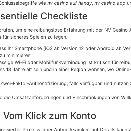
 Schlüsselbegriffe wie
nv casino auf handy
,
nv casino app
u
sentielle Checkliste
rprüfen, um eine reibungslose Erfahrung mit der NV Casino A
 für sicheres Spielen zu legen.
dass Ihr Smartphone (iOS ab Version 12 oder Android ab Ver
zu minimieren.
ässige Wi-Fi oder Mobilfunkverbindung ist kritisch für reib
 18 Jahre alt sein und in einer Region wohnen, wo Online-Gl
 Zwei-Faktor-Authentifizierung, falls verfügbar, und nutzen
ie die Umsatzanforderungen und Einschränkungen von Wil
: Vom Klick zum Konto
rdisierter Prozess, aber Aufmerksamkeit auf Details kann Ze