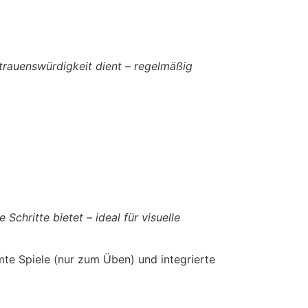
rtrauenswürdigkeit dient – regelmäßig
Schritte bietet – ideal für visuelle
te Spiele (nur zum Üben) und integrierte