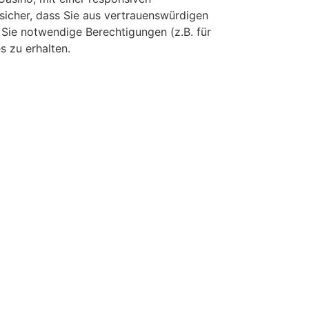
ie sicher, dass Sie aus vertrauenswürdigen
 Sie notwendige Berechtigungen (z.B. für
 zu erhalten.