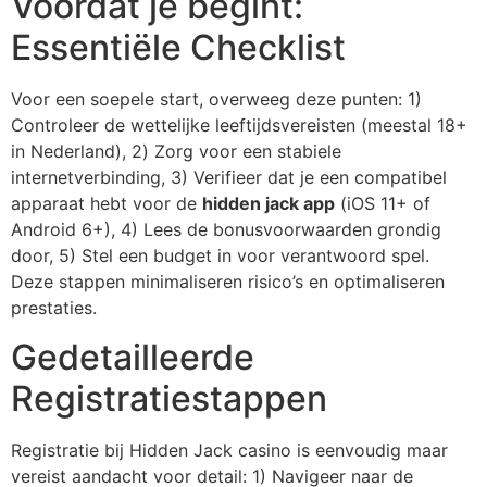
Voordat je begint:
Essentiële Checklist
Voor een soepele start, overweeg deze punten: 1)
Controleer de wettelijke leeftijdsvereisten (meestal 18+
in Nederland), 2) Zorg voor een stabiele
internetverbinding, 3) Verifieer dat je een compatibel
apparaat hebt voor de
hidden jack app
(iOS 11+ of
Android 6+), 4) Lees de bonusvoorwaarden grondig
door, 5) Stel een budget in voor verantwoord spel.
Deze stappen minimaliseren risico’s en optimaliseren
prestaties.
Gedetailleerde
Registratiestappen
Registratie bij Hidden Jack casino is eenvoudig maar
vereist aandacht voor detail: 1) Navigeer naar de