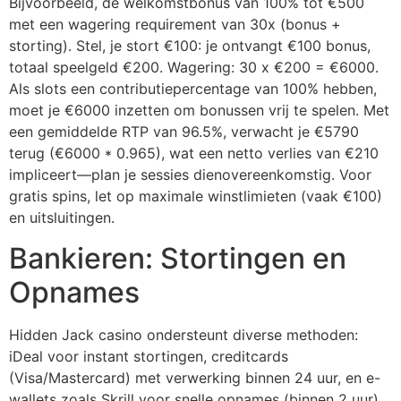
Bijvoorbeeld, de welkomstbonus van 100% tot €500
met een wagering requirement van 30x (bonus +
storting). Stel, je stort €100: je ontvangt €100 bonus,
totaal speelgeld €200. Wagering: 30 x €200 = €6000.
Als slots een contributiepercentage van 100% hebben,
moet je €6000 inzetten om bonussen vrij te spelen. Met
een gemiddelde RTP van 96.5%, verwacht je €5790
terug (€6000 * 0.965), wat een netto verlies van €210
impliceert—plan je sessies dienovereenkomstig. Voor
gratis spins, let op maximale winstlimieten (vaak €100)
en uitsluitingen.
Bankieren: Stortingen en
Opnames
Hidden Jack casino ondersteunt diverse methoden:
iDeal voor instant stortingen, creditcards
(Visa/Mastercard) met verwerking binnen 24 uur, en e-
wallets zoals Skrill voor snelle opnames (binnen 2 uur).