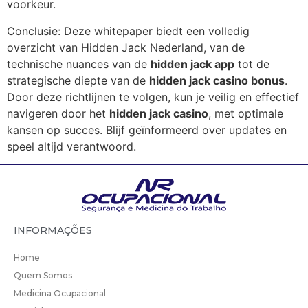
voorkeur.
Conclusie: Deze whitepaper biedt een volledig
overzicht van Hidden Jack Nederland, van de
technische nuances van de
hidden jack app
tot de
strategische diepte van de
hidden jack casino bonus
.
Door deze richtlijnen te volgen, kun je veilig en effectief
navigeren door het
hidden jack casino
, met optimale
kansen op succes. Blijf geïnformeerd over updates en
speel altijd verantwoord.
INFORMAÇÕES
Home
Quem Somos
Medicina Ocupacional