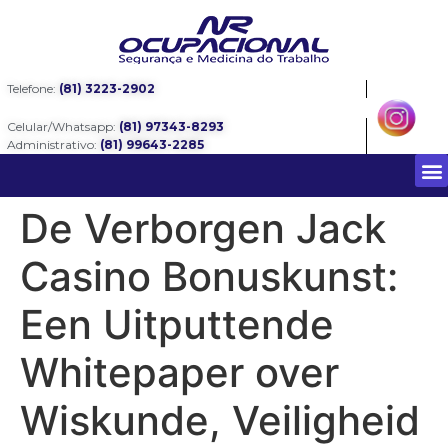
Telefone:
(81) 3223-2902
Celular/Whatsapp:
(81) 97343-8293
Administrativo:
(81) 99643-2285
De Verborgen Jack
Casino Bonuskunst:
Een Uitputtende
Whitepaper over
Wiskunde, Veiligheid