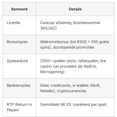
Kenmerk
Details
Licentie
Curacao eGaming (licentienummer
365/JAZ)
Bonustypes
Welkomstbonus (tot €500 + 200 gratis
spins), doorlopende promoties
Spelaanbod
2000+ spellen (slots, tafelspellen, live
casino van providers als NetEnt,
Microgaming)
Bankieropties
iDeal, creditcards, e-wallets (Skrill,
Neteller), cryptocurrencies
RTP (Return to
Gemiddeld 96.5% (variërend per spel)
Player)