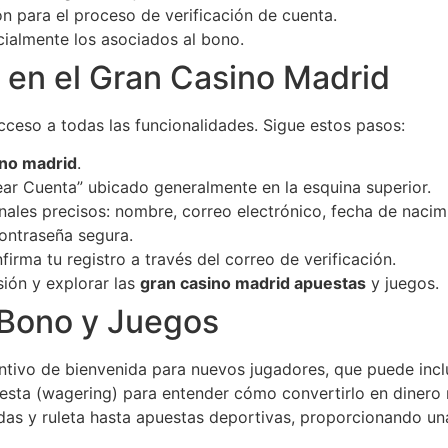
 para el proceso de verificación de cuenta.
cialmente los asociados al bono.
 en el Gran Casino Madrid
acceso a todas las funcionalidades. Sigue estos pasos:
ino madrid
.
rear Cuenta” ubicado generalmente en la esquina superior.
ales precisos: nombre, correo electrónico, fecha de nacim
ontraseña segura.
irma tu registro a través del correo de verificación.
sión y explorar las
gran casino madrid apuestas
y juegos.
 Bono y Juegos
ntivo de bienvenida para nuevos jugadores, que puede inclui
puesta (wagering) para entender cómo convertirlo en dinero
as y ruleta hasta apuestas deportivas, proporcionando un