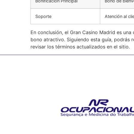
Bonificación Principal
Bono de bienve
Soporte
Atención al cli
En conclusión, el Gran Casino Madrid es una
bono atractivo. Siguiendo esta guía, podrás 
revisar los términos actualizados en el sitio.