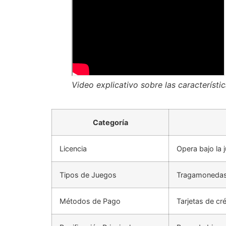
Video explicativo sobre las característi
Categoría
Licencia
Opera bajo la 
Tipos de Juegos
Tragamonedas, 
Métodos de Pago
Tarjetas de cr