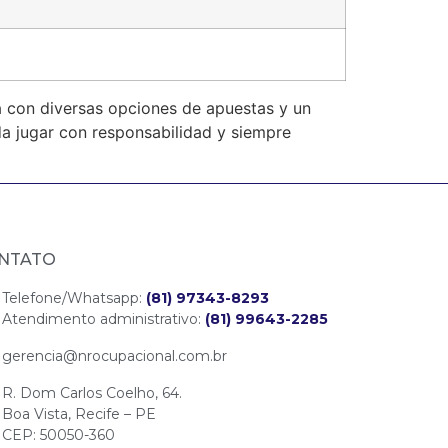
a con diversas opciones de apuestas y un
da jugar con responsabilidad y siempre
NTATO
Telefone/Whatsapp:
(81) 97343-8293
Atendimento administrativo:
(81) 99643-2285
gerencia@nrocupacional.com.br
R. Dom Carlos Coelho, 64.
Boa Vista, Recife – PE
CEP: 50050-360