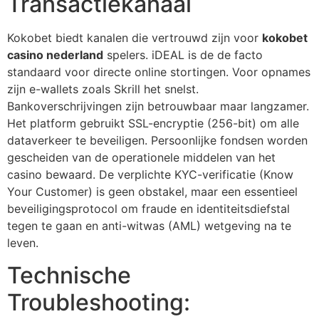
Transactiekanaal
Kokobet biedt kanalen die vertrouwd zijn voor
kokobet
casino nederland
spelers. iDEAL is de de facto
standaard voor directe online stortingen. Voor opnames
zijn e-wallets zoals Skrill het snelst.
Bankoverschrijvingen zijn betrouwbaar maar langzamer.
Het platform gebruikt SSL-encryptie (256-bit) om alle
dataverkeer te beveiligen. Persoonlijke fondsen worden
gescheiden van de operationele middelen van het
casino bewaard. De verplichte KYC-verificatie (Know
Your Customer) is geen obstakel, maar een essentieel
beveiligingsprotocol om fraude en identiteitsdiefstal
tegen te gaan en anti-witwas (AML) wetgeving na te
leven.
Technische
Troubleshooting: