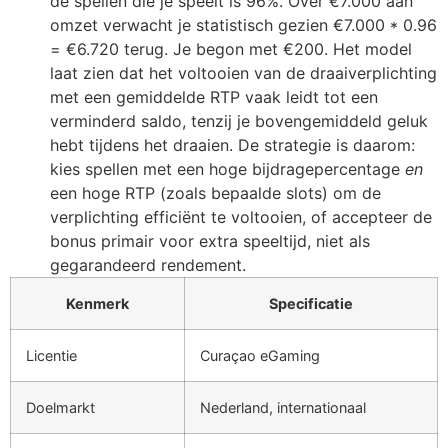
de spellen die je speelt is 96%. Over €7.000 aan
omzet verwacht je statistisch gezien €7.000 * 0.96
= €6.720 terug. Je begon met €200. Het model
laat zien dat het voltooien van de draaiverplichting
met een gemiddelde RTP vaak leidt tot een
verminderd saldo, tenzij je bovengemiddeld geluk
hebt tijdens het draaien. De strategie is daarom:
kies spellen met een hoge bijdragepercentage
en
een hoge RTP (zoals bepaalde slots) om de
verplichting efficiënt te voltooien, of accepteer de
bonus primair voor extra speeltijd, niet als
gegarandeerd rendement.
Kenmerk
Specificatie
Licentie
Curaçao eGaming
Doelmarkt
Nederland, internationaal