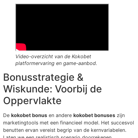
Video-overzicht van de Kokobet
platformervaring en game-aanbod.
Bonusstrategie &
Wiskunde: Voorbij de
Oppervlakte
De
kokobet bonus
en andere
kokobet bonuses
zijn
marketingtools met een financieel model. Het succesvol
benutten ervan vereist begrip van de kernvariabelen.
Laten we een realistisch scenario doorrekenen.