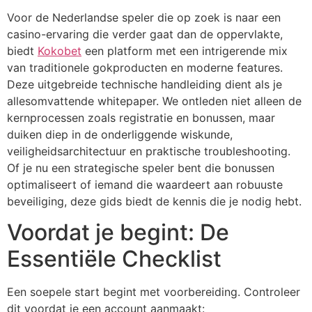
Voor de Nederlandse speler die op zoek is naar een
casino-ervaring die verder gaat dan de oppervlakte,
biedt
Kokobet
een platform met een intrigerende mix
van traditionele gokproducten en moderne features.
Deze uitgebreide technische handleiding dient als je
allesomvattende whitepaper. We ontleden niet alleen de
kernprocessen zoals registratie en bonussen, maar
duiken diep in de onderliggende wiskunde,
veiligheidsarchitectuur en praktische troubleshooting.
Of je nu een strategische speler bent die bonussen
optimaliseert of iemand die waardeert aan robuuste
beveiliging, deze gids biedt de kennis die je nodig hebt.
Voordat je begint: De
Essentiële Checklist
Een soepele start begint met voorbereiding. Controleer
dit voordat je een account aanmaakt: