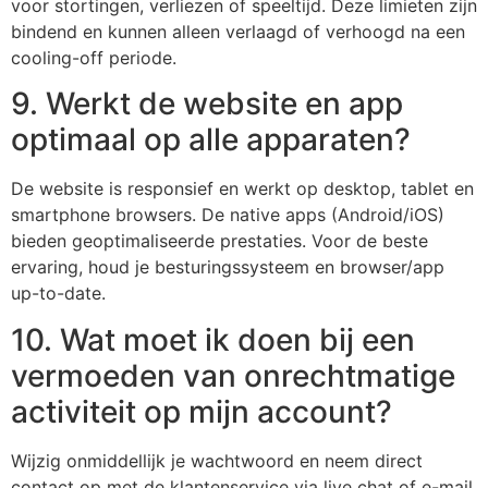
voor stortingen, verliezen of speeltijd. Deze limieten zijn
bindend en kunnen alleen verlaagd of verhoogd na een
cooling-off periode.
9. Werkt de website en app
optimaal op alle apparaten?
De website is responsief en werkt op desktop, tablet en
smartphone browsers. De native apps (Android/iOS)
bieden geoptimaliseerde prestaties. Voor de beste
ervaring, houd je besturingssysteem en browser/app
up-to-date.
10. Wat moet ik doen bij een
vermoeden van onrechtmatige
activiteit op mijn account?
Wijzig onmiddellijk je wachtwoord en neem direct
contact op met de klantenservice via live chat of e-mail.