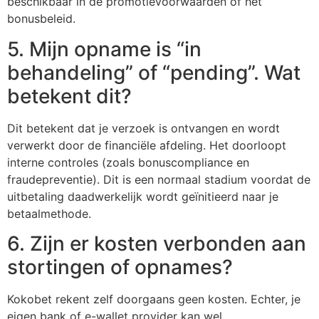
beschikbaar in de promotievoorwaarden of het
bonusbeleid.
5. Mijn opname is “in
behandeling” of “pending”. Wat
betekent dit?
Dit betekent dat je verzoek is ontvangen en wordt
verwerkt door de financiële afdeling. Het doorloopt
interne controles (zoals bonuscompliance en
fraudepreventie). Dit is een normaal stadium voordat de
uitbetaling daadwerkelijk wordt geïnitieerd naar je
betaalmethode.
6. Zijn er kosten verbonden aan
stortingen of opnames?
Kokobet rekent zelf doorgaans geen kosten. Echter, je
eigen bank of e-wallet provider kan wel