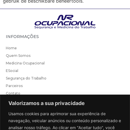
gebruik de beschikbare beheertools.
INFORMAÇÕES
Home
Quem Somos
Medicina Ocupacional
ESocial
Segurança do Trabalho
Parceiros
Contato
Valorizamos a sua privacidade
CONTATO
Usamos cookies para aprimorar sua experiência de
Telefone/Whatsapp:
(81) 97343-8293
Atendimento
navegação, veicular anúncios ou conteúdo personalizado e
administrativo:
(81) 99643-2285
analisar nosso tráfego. Ao clicar em "Aceitar tudo", você