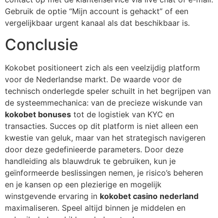
Gebruik de optie “Mijn account is gehackt” of een
vergelijkbaar urgent kanaal als dat beschikbaar is.
Conclusie
Kokobet positioneert zich als een veelzijdig platform
voor de Nederlandse markt. De waarde voor de
technisch onderlegde speler schuilt in het begrijpen van
de systeemmechanica: van de precieze wiskunde van
kokobet bonuses
tot de logistiek van KYC en
transacties. Succes op dit platform is niet alleen een
kwestie van geluk, maar van het strategisch navigeren
door deze gedefinieerde parameters. Door deze
handleiding als blauwdruk te gebruiken, kun je
geïnformeerde beslissingen nemen, je risico’s beheren
en je kansen op een plezierige en mogelijk
winstgevende ervaring in
kokobet casino nederland
maximaliseren. Speel altijd binnen je middelen en