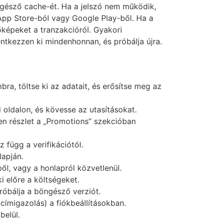
öngésző cache-ét. Ha a jelszó nem működik,
z App Store-ból vagy Google Play-ből. Ha a
őképeket a tranzakcióról. Gyakori
ntkezzen ki mindenhonnan, és próbálja újra.
ra, töltse ki az adatait, és erősítse meg az
i oldalon, és kövesse az utasításokat.
en részlet a „Promotions” szekcióban
függ a verifikációtól.
lapján.
l, vagy a honlapról közvetlenül.
 előre a költségeket.
próbálja a böngésző verziót.
ímigazolás) a fiókbeállításokban.
belül.