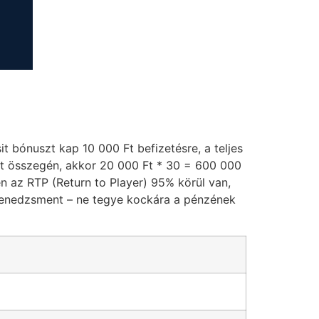
 bónuszt kap 10 000 Ft befizetésre, a teljes
it összegén, akkor 20 000 Ft * 30 = 600 000
en az RTP (Return to Player) 95% körül van,
l menedzsment – ne tegye kockára a pénzének