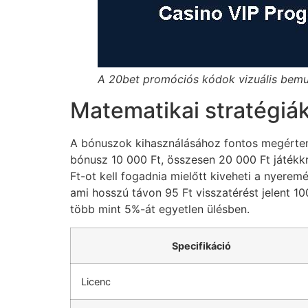
A 20bet promóciós kódok vizuális bemu
Matematikai stratégiá
A bónuszok kihasználásához fontos megérteni
bónusz 10 000 Ft, összesen 20 000 Ft játékk
Ft-ot kell fogadnia mielőtt kiveheti a nyerem
ami hosszú távon 95 Ft visszatérést jelent 1
több mint 5%-át egyetlen ülésben.
Specifikáció
Licenc