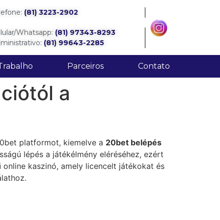
lefone:
(81) 3223-2902
lular/Whatsapp:
(81) 97343-8293
ministrativo:
(81) 99643-2285
Trabalho
Parceiros
Contato
ciótól a
s
20bet platformot, kiemelve a
20bet belépés
sságú lépés a játékélmény eléréséhez, ezért
online kaszinó, amely licencelt játékokat és
lathoz.