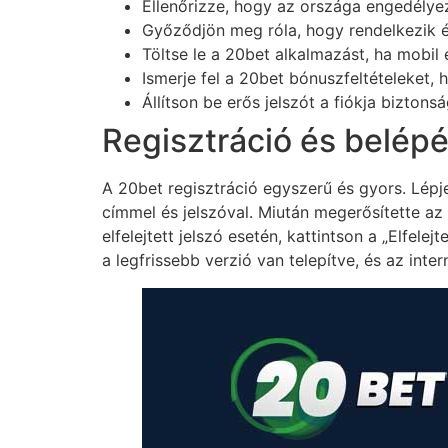
Ellenőrizze, hogy az országa engedélyez
Győződjön meg róla, hogy rendelkezik 
Töltse le a 20bet alkalmazást, ha mobil
Ismerje fel a 20bet bónuszfeltételeket, h
Állítson be erős jelszót a fiókja bizton
Regisztráció és belép
A 20bet regisztráció egyszerű és gyors. Lépje
címmel és jelszóval. Miután megerősítette az
elfelejtett jelszó esetén, kattintson a „Elfel
a legfrissebb verzió van telepítve, és az inter