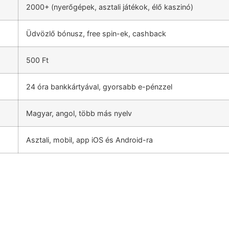
2000+ (nyerőgépek, asztali játékok, élő kaszinó)
Üdvözlő bónusz, free spin-ek, cashback
500 Ft
24 óra bankkártyával, gyorsabb e-pénzzel
Magyar, angol, több más nyelv
Asztali, mobil, app iOS és Android-ra