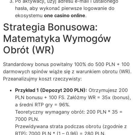
Po aktywacji, użyj adresu e-mail i ustalonego
hasła, aby wykonać pierwsze logowanie do
ekosystemu
one casino online
.
Strategia Bonusowa:
Matematyka Wymogów
Obrót (WR)
Standardowy bonus powitalny 100% do 500 PLN + 100
darmowych spinów wiąże się z warunkiem obrotu (WR).
Przeanalizujmy koszt rzeczywisty:
Przykład 1 (Depozyt 200 PLN):
Otrzymujesz 200
PLN bonusu + 100 FS. Załóżmy WR = 35x (bonus),
a średni RTP gry = 96%.
Teoretyczny wymagany obrót: 200 PLN * 35 =
7000 PLN.
Przewidywana strata podczas obrotu (zgodnie z
RTP): 7000 PLN * (1 – 0.96) = 280 PLN.