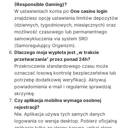
(Responsible Gaming)?
W ustawieniach konta po
One casino login
znajdziesz opcję ustawienia limitów depozytów
(dziennych, tygodniowych, miesięcznych) oraz
możliwość czasowego lub permanentnego
samowykluczenia via system SRO
(Samoregulujący Organizm).
Dlaczego moja wypłota jest „w trakcie
przetwarzania” przez ponad 24h?
Przekroczenie standardowego czasu może
oznaczać losową kontrolę bezpieczeństwa lub
potrzebę dodatkowej weryfikacji. Aktywuj
powiadomienia e-mail i regularnie sprawdzaj
skrzynkę.
Czy aplikacja mobilna wymaga osobnej
rejestracji?
Nie. Aplikacja używa tych samych danych
logowania co wersja desktop. Pobierz oficjalną
aplikację tylko ze strony kasyna, unikaj stron