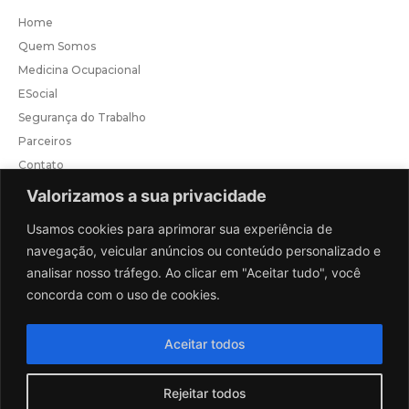
Home
Quem Somos
Medicina Ocupacional
ESocial
Segurança do Trabalho
Parceiros
Contato
Valorizamos a sua privacidade
CONTATO
Usamos cookies para aprimorar sua experiência de
Telefone/Whatsapp:
(81) 97343-8293
Atendimento
navegação, veicular anúncios ou conteúdo personalizado e
administrativo:
(81) 99643-2285
analisar nosso tráfego. Ao clicar em "Aceitar tudo", você
gerencia@nrocupacional.com.br
concorda com o uso de cookies.
R. Dom Carlos Coelho, 64.
Boa Vista, Recife – PE
Aceitar todos
CEP: 50050-360
Rejeitar todos