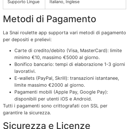
Supporto Lingue
Italiano, Inglese
Metodi di Pagamento
La Snai roulette app supporta vari metodi di pagamento
per depositi e prelievi:
Carte di credito/debito (Visa, MasterCard): limite
minimo €10, massimo €5000 al giorno.
Bonifico bancario: tempi di elaborazione 1-3 giorni
lavorativi.
E-wallets (PayPal, Skrill): transazioni istantanee,
limite massimo €2000 al giorno.
Pagamenti mobili (Apple Pay, Google Pay):
disponibili per utenti iOS e Android.
Tutti i pagamenti sono crittografati con SSL per
garantire la sicurezza.
Sicurezza e Licenze