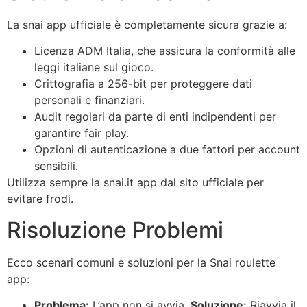
La snai app ufficiale è completamente sicura grazie a:
Licenza ADM Italia, che assicura la conformità alle
leggi italiane sul gioco.
Crittografia a 256-bit per proteggere dati
personali e finanziari.
Audit regolari da parte di enti indipendenti per
garantire fair play.
Opzioni di autenticazione a due fattori per account
sensibili.
Utilizza sempre la snai.it app dal sito ufficiale per
evitare frodi.
Risoluzione Problemi
Ecco scenari comuni e soluzioni per la Snai roulette
app:
Problema:
L’app non si avvia.
Soluzione:
Riavvia il