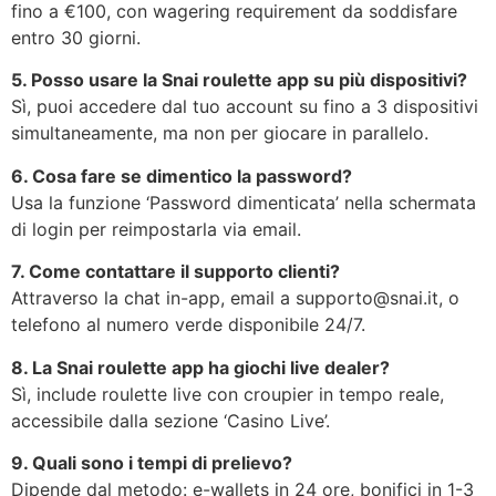
fino a €100, con wagering requirement da soddisfare
entro 30 giorni.
5. Posso usare la Snai roulette app su più dispositivi?
Sì, puoi accedere dal tuo account su fino a 3 dispositivi
simultaneamente, ma non per giocare in parallelo.
6. Cosa fare se dimentico la password?
Usa la funzione ‘Password dimenticata’ nella schermata
di login per reimpostarla via email.
7. Come contattare il supporto clienti?
Attraverso la chat in-app, email a supporto@snai.it, o
telefono al numero verde disponibile 24/7.
8. La Snai roulette app ha giochi live dealer?
Sì, include roulette live con croupier in tempo reale,
accessibile dalla sezione ‘Casino Live’.
9. Quali sono i tempi di prelievo?
Dipende dal metodo: e-wallets in 24 ore, bonifici in 1-3