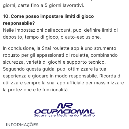
giorni, carte fino a 5 giorni lavorativi.
10. Come posso impostare limiti di gioco
responsabile?
Nelle impostazioni dell’account, puoi definire limiti di
deposito, tempo di gioco, o auto-esclusione.
In conclusione, la Snai roulette app è uno strumento
robusto per gli appassionati di roulette, combinando
sicurezza, varietà di giochi e supporto tecnico.
Seguendo questa guida, puoi ottimizzare la tua
esperienza e giocare in modo responsabile. Ricorda di
utilizzare sempre la snai app ufficiale per massimizzare
la protezione e le funzionalità.
INFORMAÇÕES