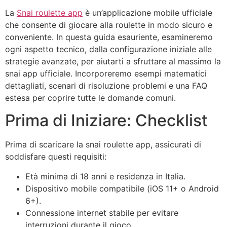
La
Snai roulette app
è un’applicazione mobile ufficiale
che consente di giocare alla roulette in modo sicuro e
conveniente. In questa guida esauriente, esamineremo
ogni aspetto tecnico, dalla configurazione iniziale alle
strategie avanzate, per aiutarti a sfruttare al massimo la
snai app ufficiale. Incorporeremo esempi matematici
dettagliati, scenari di risoluzione problemi e una FAQ
estesa per coprire tutte le domande comuni.
Prima di Iniziare: Checklist
Prima di scaricare la snai roulette app, assicurati di
soddisfare questi requisiti:
Età minima di 18 anni e residenza in Italia.
Dispositivo mobile compatibile (iOS 11+ o Android
6+).
Connessione internet stabile per evitare
interruzioni durante il gioco.