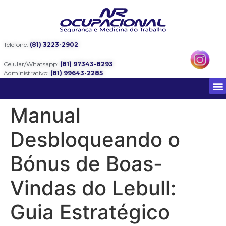
Telefone:
(81) 3223-2902
Celular/Whatsapp:
(81) 97343-8293
Administrativo:
(81) 99643-2285
Manual
Desbloqueando o
Bónus de Boas-
Vindas do Lebull:
Guia Estratégico