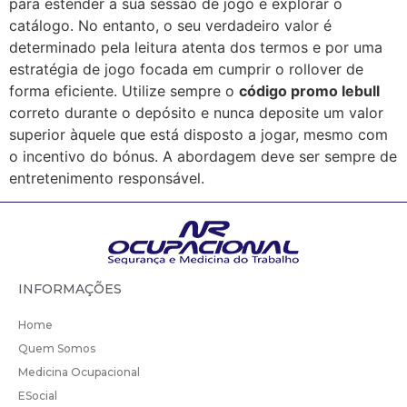
para estender a sua sessão de jogo e explorar o
catálogo. No entanto, o seu verdadeiro valor é
determinado pela leitura atenta dos termos e por uma
estratégia de jogo focada em cumprir o rollover de
forma eficiente. Utilize sempre o
código promo lebull
correto durante o depósito e nunca deposite um valor
superior àquele que está disposto a jogar, mesmo com
o incentivo do bónus. A abordagem deve ser sempre de
entretenimento responsável.
INFORMAÇÕES
Home
Quem Somos
Medicina Ocupacional
ESocial