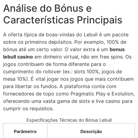
Análise do Bónus e
Características Principais
A oferta típica de boas-vindas do Lebull é um pacote
sobre os primeiros depósitos. Por exemplo, 100% de
bónus até um certo valor. O valor extra é um
bonus
lebull casino
em dinheiro virtual, não em free spins. Os
jogos contribuem de forma diferente para o
cumprimento do rollover (ex.: slots 100%, jogos de
mesa 10%). É vital jogar nos jogos que mais contribuem
para libertar os fundos. A plataforma conta com
fornecedores de topo como Pragmatic Play e Evolution,
oferecendo uma vasta gama de slots e live casino para
cumprir os requisitos.
Especificações Técnicas do Bónus Lebull
Parâmetro
Descrição