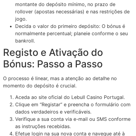
montante do depósito mínimo, no prazo de
rollover (apostas necessárias) e nas restrições de
jogo.
Decida o valor do primeiro depósito: O bónus é
normalmente percentual; planeie conforme o seu
bankroll.
Registo e Ativação do
Bónus: Passo a Passo
O processo é linear, mas a atenção ao detalhe no
momento do depósito é crucial.
Aceda ao site oficial do Lebull Casino Portugal.
Clique em “Registar” e preencha o formulário com
dados verdadeiros e verificáveis.
Verifique a sua conta via e-mail ou SMS conforme
as instruções recebidas.
Efetue login na sua nova conta e navegue até à