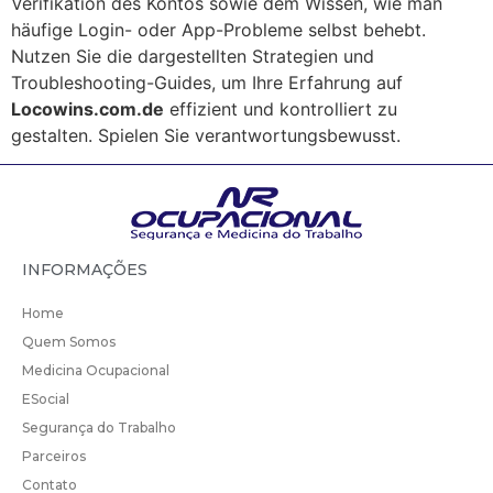
Verifikation des Kontos sowie dem Wissen, wie man
häufige Login- oder App-Probleme selbst behebt.
Nutzen Sie die dargestellten Strategien und
Troubleshooting-Guides, um Ihre Erfahrung auf
Locowins.com.de
effizient und kontrolliert zu
gestalten. Spielen Sie verantwortungsbewusst.
INFORMAÇÕES
Home
Quem Somos
Medicina Ocupacional
ESocial
Segurança do Trabalho
Parceiros
Contato