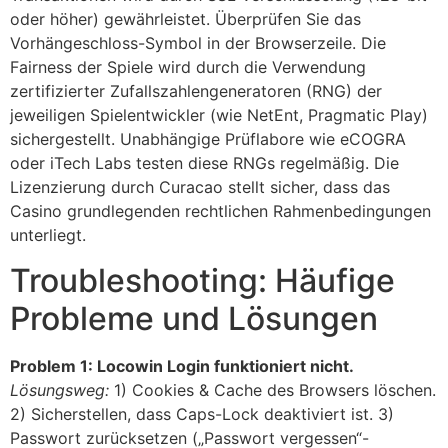
oder höher) gewährleistet. Überprüfen Sie das
Vorhängeschloss-Symbol in der Browserzeile. Die
Fairness der Spiele wird durch die Verwendung
zertifizierter Zufallszahlengeneratoren (RNG) der
jeweiligen Spielentwickler (wie NetEnt, Pragmatic Play)
sichergestellt. Unabhängige Prüflabore wie eCOGRA
oder iTech Labs testen diese RNGs regelmäßig. Die
Lizenzierung durch Curacao stellt sicher, dass das
Casino grundlegenden rechtlichen Rahmenbedingungen
unterliegt.
Troubleshooting: Häufige
Probleme und Lösungen
Problem 1: Locowin Login funktioniert nicht.
Lösungsweg:
1) Cookies & Cache des Browsers löschen.
2) Sicherstellen, dass Caps-Lock deaktiviert ist. 3)
Passwort zurücksetzen („Passwort vergessen“-