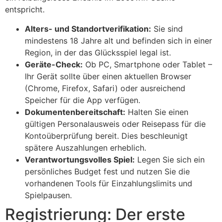
entspricht.
Alters- und Standortverifikation:
Sie sind
mindestens 18 Jahre alt und befinden sich in einer
Region, in der das Glücksspiel legal ist.
Geräte-Check:
Ob PC, Smartphone oder Tablet –
Ihr Gerät sollte über einen aktuellen Browser
(Chrome, Firefox, Safari) oder ausreichend
Speicher für die App verfügen.
Dokumentenbereitschaft:
Halten Sie einen
gültigen Personalausweis oder Reisepass für die
Kontoüberprüfung bereit. Dies beschleunigt
spätere Auszahlungen erheblich.
Verantwortungsvolles Spiel:
Legen Sie sich ein
persönliches Budget fest und nutzen Sie die
vorhandenen Tools für Einzahlungslimits und
Spielpausen.
Registrierung: Der erste