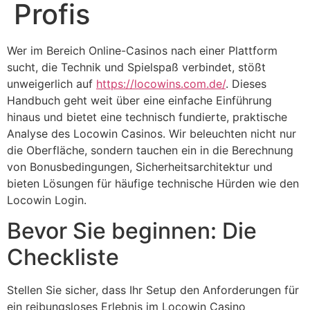
Profis
Wer im Bereich Online-Casinos nach einer Plattform
sucht, die Technik und Spielspaß verbindet, stößt
unweigerlich auf
https://locowins.com.de/
. Dieses
Handbuch geht weit über eine einfache Einführung
hinaus und bietet eine technisch fundierte, praktische
Analyse des Locowin Casinos. Wir beleuchten nicht nur
die Oberfläche, sondern tauchen ein in die Berechnung
von Bonusbedingungen, Sicherheitsarchitektur und
bieten Lösungen für häufige technische Hürden wie den
Locowin Login.
Bevor Sie beginnen: Die
Checkliste
Stellen Sie sicher, dass Ihr Setup den Anforderungen für
ein reibungsloses Erlebnis im Locowin Casino