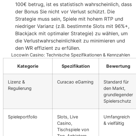
100€ betrug, ist es statistisch wahrscheinlich, dass
der Bonus Sie nicht vor Verlust schützt. Die
Strategie muss sein, Spiele mit hohem RTP und
niedriger Varianz (z.B. bestimmte Slots mit 96%+,
Blackjack mit optimaler Strategie) zu wählen, um
die Verlustwahrscheinlichkeit zu minimieren und
den WR effizient zu erfüllen.
Locowin Casino: Technische Spezifikationen & Kennzahlen
Kategorie
Spezifikation
Bewertung
Lizenz &
Curacao eGaming
Standard für
Regulierung
den Markt,
grundlegender
Spielerschutz
Spieleportfolio
Slots, Live
Umfangreich
Casino,
& vielfältig
Tischspiele von
Top-Anbietern