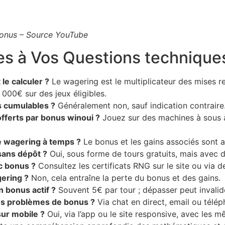
 bonus – Source YouTube
s à Vos Questions technique
le calculer ?
Le wagering est le multiplicateur des mises r
000€ sur des jeux éligibles.
s cumulables ?
Généralement non, sauf indication contraire. 
fferts par bonus winoui ?
Jouez sur des machines à sous à
le wagering à temps ?
Le bonus et les gains associés sont an
sans dépôt ?
Oui, sous forme de tours gratuits, mais avec d
c bonus ?
Consultez les certificats RNG sur le site ou vi
gering ?
Non, cela entraîne la perte du bonus et des gains.
n bonus actif ?
Souvent 5€ par tour ; dépasser peut invalid
es problèmes de bonus ?
Via chat en direct, email ou télép
sur mobile ?
Oui, via l’app ou le site responsive, avec les 