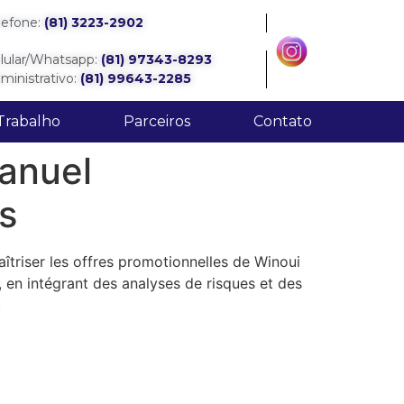
lefone:
(81) 3223-2902
lular/Whatsapp:
(81) 97343-8293
ministrativo:
(81) 99643-2285
Trabalho
Parceiros
Contato
anuel
s
îtriser les offres promotionnelles de Winoui
 en intégrant des analyses de risques et des
.