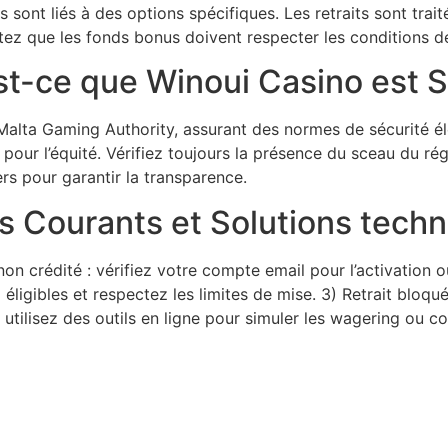
 sont liés à des options spécifiques. Les retraits sont trai
ez que les fonds bonus doivent respecter les conditions de
Est-ce que Winoui Casino est S
Malta Gaming Authority, assurant des normes de sécurité éle
pour l’équité. Vérifiez toujours la présence du sceau du régu
rs pour garantir la transparence.
 Courants et Solutions tech
on crédité : vérifiez votre compte email pour l’activation 
éligibles et respectez les limites de mise. 3) Retrait bloqu
 utilisez des outils en ligne pour simuler les wagering ou co