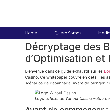
Home
Quem Somos
Medic
Décryptage des B
d’Optimisation et
Bienvenue dans ce guide exhaustif sur les
Bon
Casino. Ce whitepaper couvre en détail les a
scénarios de dépannage. Avant de plonger, co
Logo officiel de Winoui Casino – Source
Avant de commencer : L