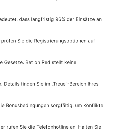
edeutet, dass langfristig 96% der Einsätze an
prüfen Sie die Registrierungsoptionen auf
e Gesetze. Bet on Red stellt keine
etails finden Sie im „Treue“-Bereich Ihres
 die Bonusbedingungen sorgfältig, um Konflikte
 rufen Sie die Telefonhotline an. Halten Sie