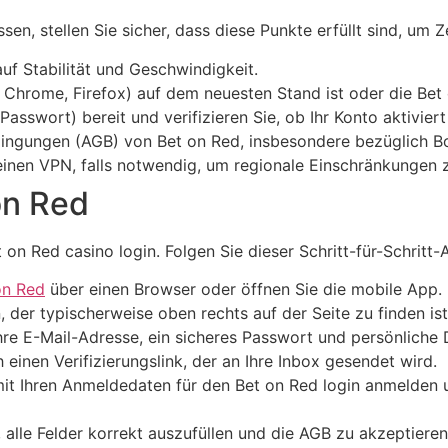
en, stellen Sie sicher, dass diese Punkte erfüllt sind, um 
uf Stabilität und Geschwindigkeit.
., Chrome, Firefox) auf dem neuesten Stand ist oder die Bet o
asswort) bereit und verifizieren Sie, ob Ihr Konto aktiviert 
dingungen (AGB) von Bet on Red, insbesondere bezüglich B
e einen VPN, falls notwendig, um regionale Einschränkungen
on Red
t on Red casino login. Folgen Sie dieser Schritt-für-Schritt-
on Red
über einen Browser oder öffnen Sie die mobile App.
, der typischerweise oben rechts auf der Seite zu finden ist
 Ihre E-Mail-Adresse, ein sicheres Passwort und persönlich
 einen Verifizierungslink, der an Ihre Inbox gesendet wird.
 mit Ihren Anmeldedaten für den Bet on Red login anmelden
 alle Felder korrekt auszufüllen und die AGB zu akzeptiere