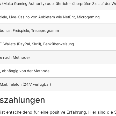
(Malta Gaming Authority) oder ähnlich – überprüfen Sie auf der W
piele, Live-Casino von Anbietern wie NetEnt, Microgaming
onus, Freispiele, Treueprogramm
 E-Wallets (PayPal, Skrill), Banküberweisung
t je nach Methode)
, abhängig von der Methode
Mail, Telefon (24/7 verfügbar)
uszahlungen
ist entscheidend für eine positive Erfahrung. Hier sind die 