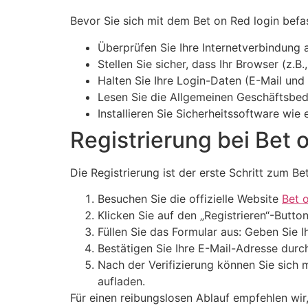
Bevor Sie sich mit dem Bet on Red login befass
Überprüfen Sie Ihre Internetverbindung a
Stellen Sie sicher, dass Ihr Browser (z.B
Halten Sie Ihre Login-Daten (E-Mail und P
Lesen Sie die Allgemeinen Geschäftsbe
Installieren Sie Sicherheitssoftware wi
Registrierung bei Bet 
Die Registrierung ist der erste Schritt zum Be
Besuchen Sie die offizielle Website
Bet 
Klicken Sie auf den „Registrieren“-Button
Füllen Sie das Formular aus: Geben Sie
Bestätigen Sie Ihre E-Mail-Adresse durch
Nach der Verifizierung können Sie sich
aufladen.
Für einen reibungslosen Ablauf empfehlen wir,