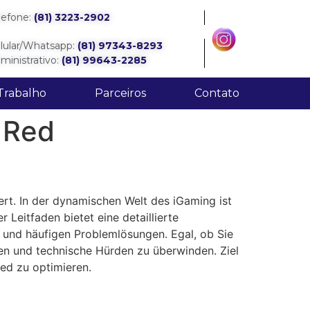
lefone:
(81) 3223-2902
lular/Whatsapp:
(81) 97343-8293
ministrativo:
(81) 99643-2285
Trabalho
Parceiros
Contato
 Red
rt. In der dynamischen Welt des iGaming ist
Leitfaden bietet eine detaillierte
n und häufigen Problemlösungen. Egal, ob Sie
utzen und technische Hürden zu überwinden. Ziel
Red zu optimieren.