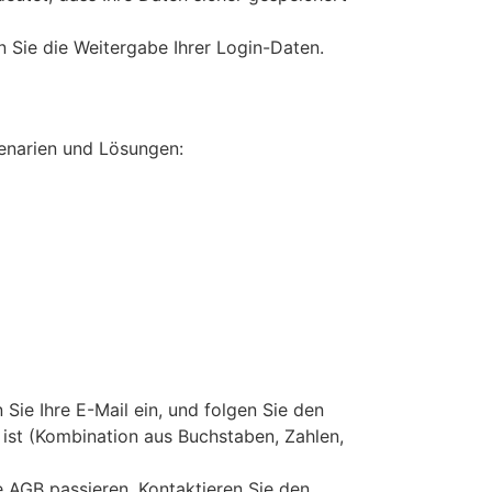
en Sie die Weitergabe Ihrer Login-Daten.
Szenarien und Lösungen:
Sie Ihre E-Mail ein, und folgen Sie den
 ist (Kombination aus Buchstaben, Zahlen,
 AGB passieren. Kontaktieren Sie den