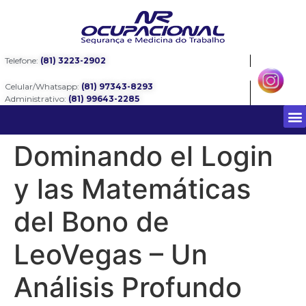
Telefone:
(81) 3223-2902
Celular/Whatsapp:
(81) 97343-8293
Administrativo:
(81) 99643-2285
Dominando el Login
y las Matemáticas
del Bono de
LeoVegas – Un
Análisis Profundo