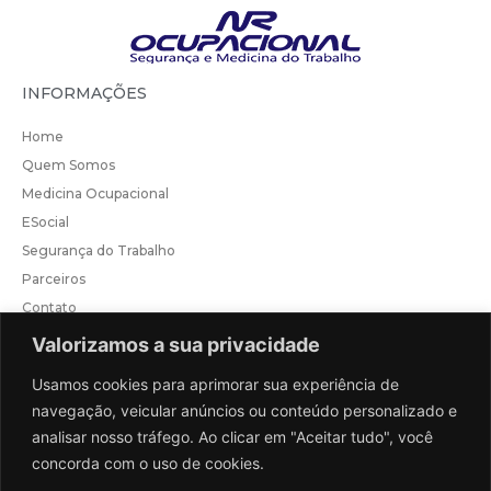
INFORMAÇÕES
Home
Quem Somos
Medicina Ocupacional
ESocial
Segurança do Trabalho
Parceiros
Contato
Valorizamos a sua privacidade
CONTATO
Usamos cookies para aprimorar sua experiência de
Telefone/Whatsapp:
(81) 97343-8293
Atendimento
navegação, veicular anúncios ou conteúdo personalizado e
administrativo:
(81) 99643-2285
analisar nosso tráfego. Ao clicar em "Aceitar tudo", você
gerencia@nrocupacional.com.br
concorda com o uso de cookies.
R. Dom Carlos Coelho, 64.