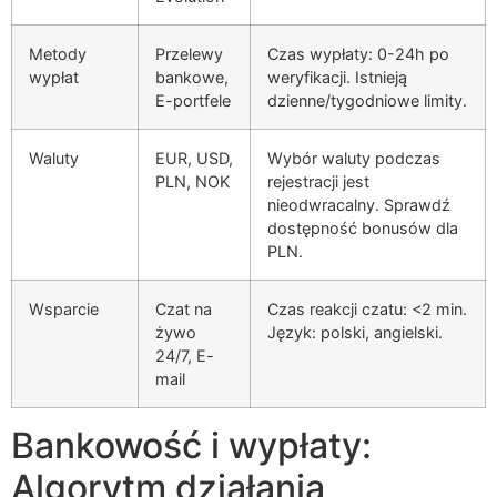
Metody
Przelewy
Czas wypłaty: 0-24h po
wypłat
bankowe,
weryfikacji. Istnieją
E-portfele
dzienne/tygodniowe limity.
Waluty
EUR, USD,
Wybór waluty podczas
PLN, NOK
rejestracji jest
nieodwracalny. Sprawdź
dostępność bonusów dla
PLN.
Wsparcie
Czat na
Czas reakcji czatu: <2 min.
żywo
Język: polski, angielski.
24/7, E-
mail
Bankowość i wypłaty:
Algorytm działania