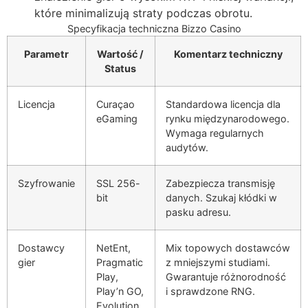
które minimalizują straty podczas obrotu.
Specyfikacja techniczna Bizzo Casino
Parametr
Wartość /
Komentarz techniczny
Status
Licencja
Curaçao
Standardowa licencja dla
eGaming
rynku międzynarodowego.
Wymaga regularnych
audytów.
Szyfrowanie
SSL 256-
Zabezpiecza transmisję
bit
danych. Szukaj kłódki w
pasku adresu.
Dostawcy
NetEnt,
Mix topowych dostawców
gier
Pragmatic
z mniejszymi studiami.
Play,
Gwarantuje różnorodność
Play’n GO,
i sprawdzone RNG.
Evolution