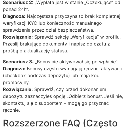
Scenariusz 2:
„Wypłata jest w stanie „Oczekujące” od
ponad 24h”.
Diagnoza:
Najczęstsza przyczyna to brak kompletnej
weryfikacji KYC lub konieczność manualnego
sprawdzenia przez dział bezpieczeństwa.
Rozwiązanie:
Sprawdź sekcję „Weryfikacja” w profilu.
Prześlij brakujące dokumenty i napisz do czatu z
prośbą o aktualizację statusu.
Scenariusz 3:
„Bonus nie aktywował się po wpłacie”.
Diagnoza:
Bonusy często wymagają ręcznej aktywacji
(checkbox podczas depozytu) lub mają kod
promocyjny.
Rozwiązanie:
Sprawdź, czy przed dokonaniem
depozytu zaznaczyłeś opcję „Odbierz bonus”. Jeśli nie,
skontaktuj się z supportem – mogą go przyznać
ręcznie.
Rozszerzone FAQ (Często