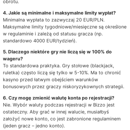
obrotu.
4. Jakie są minimalne i maksymalne limity wypłat?
Minimalna wypłata to zazwyczaj 20 EUR/PLN.
Maksymalne limity tygodniowe/miesięczne są określone
w regulaminie i zależą od statusu gracza (np.
standardowo 4000 EUR/tydzień).
5. Dlaczego niektóre gry nie liczą się w 100% do
wageru?
To standardowa praktyka. Gry stołowe (blackjack,
ruletka) często liczą się tylko w 5-10%. Ma to chronić
kasyno przed łatwym obejściem warunków
bonusowych przez graczy niskoryzykownych strategii.
6. Czy mogę zmienić walutę konta po rejestracji?
Nie. Wybór waluty podczas rejestracji w Bizzo jest
ostateczny. Aby grać w innej walucie, musiałbyś
założyć nowe konto, co jest zabronione regulaminem
(jeden gracz – jedno konto).