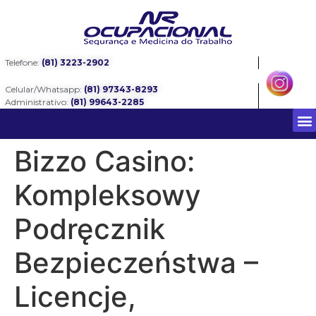
Telefone:
(81) 3223-2902
Celular/Whatsapp:
(81) 97343-8293
Administrativo:
(81) 99643-2285
Bizzo Casino:
Kompleksowy
Podręcznik
Bezpieczeństwa –
Licencje,