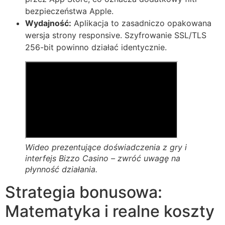
bezpieczeństwa Apple.
Wydajność:
Aplikacja to zasadniczo opakowana
wersja strony responsive. Szyfrowanie SSL/TLS
256-bit powinno działać identycznie.
Wideo prezentujące doświadczenia z gry i
interfejs Bizzo Casino – zwróć uwagę na
płynność działania.
Strategia bonusowa:
Matematyka i realne koszty