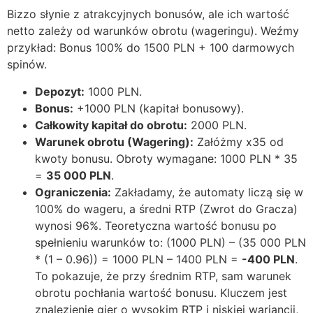
Bizzo słynie z atrakcyjnych bonusów, ale ich wartość
netto zależy od warunków obrotu (wageringu). Weźmy
przykład: Bonus 100% do 1500 PLN + 100 darmowych
spinów.
Depozyt:
1000 PLN.
Bonus:
+1000 PLN (kapitał bonusowy).
Całkowity kapitał do obrotu:
2000 PLN.
Warunek obrotu (Wagering):
Załóżmy x35 od
kwoty bonusu. Obroty wymagane: 1000 PLN * 35
=
35 000 PLN
.
Ograniczenia:
Zakładamy, że automaty liczą się w
100% do wageru, a średni RTP (Zwrot do Gracza)
wynosi 96%. Teoretyczna wartość bonusu po
spełnieniu warunków to: (1000 PLN) – (35 000 PLN
* (1 – 0.96)) = 1000 PLN – 1400 PLN =
-400 PLN
.
To pokazuje, że przy średnim RTP, sam warunek
obrotu pochłania wartość bonusu. Kluczem jest
znalezienie gier o wysokim RTP i niskiej wariancji,