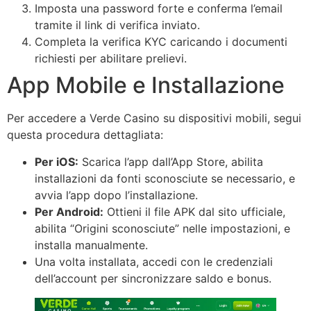
Imposta una password forte e conferma l’email
tramite il link di verifica inviato.
Completa la verifica KYC caricando i documenti
richiesti per abilitare prelievi.
App Mobile e Installazione
Per accedere a Verde Casino su dispositivi mobili, segui
questa procedura dettagliata:
Per iOS:
Scarica l’app dall’App Store, abilita
installazioni da fonti sconosciute se necessario, e
avvia l’app dopo l’installazione.
Per Android:
Ottieni il file APK dal sito ufficiale,
abilita “Origini sconosciute” nelle impostazioni, e
installa manualmente.
Una volta installata, accedi con le credenziali
dell’account per sincronizzare saldo e bonus.