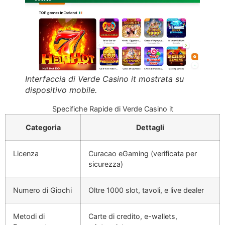
Interfaccia di Verde Casino it mostrata su
dispositivo mobile.
Specifiche Rapide di Verde Casino it
Categoria
Dettagli
Licenza
Curacao eGaming (verificata per
sicurezza)
Numero di Giochi
Oltre 1000 slot, tavoli, e live dealer
Metodi di
Carte di credito, e-wallets,