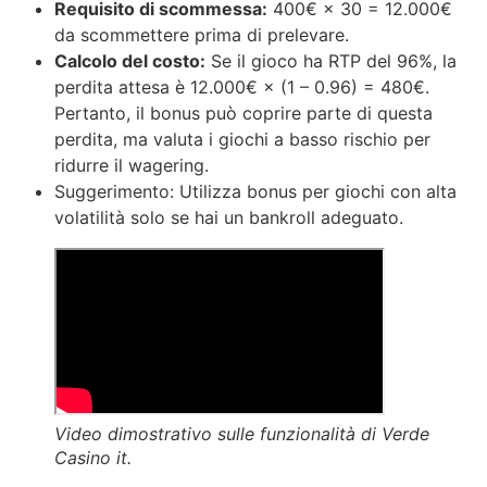
Requisito di scommessa:
400€ × 30 = 12.000€
da scommettere prima di prelevare.
Calcolo del costo:
Se il gioco ha RTP del 96%, la
perdita attesa è 12.000€ × (1 – 0.96) = 480€.
Pertanto, il bonus può coprire parte di questa
perdita, ma valuta i giochi a basso rischio per
ridurre il wagering.
Suggerimento: Utilizza bonus per giochi con alta
volatilità solo se hai un bankroll adeguato.
Video dimostrativo sulle funzionalità di Verde
Casino it.