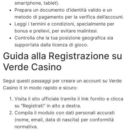
smartphone, tablet).
Prepara un documento d’identità valido e un
metodo di pagamento per la verifica dell’account.
Leggi i termini e condizioni, specialmente per
bonus e prelievi, per evitare malintesi.
Controlla che la tua posizione geografica sia
supportata dalla licenza di gioco.
Guida alla Registrazione su
Verde Casino
Segui questi passaggi per creare un account su Verde
Casino it in modo rapido e sicuro:
Visita il sito ufficiale tramite il link fornito e clicca
su “Registrati” in alto a destra.
Compila il modulo con dati personali accurati
(nome, email, data di nascita) per conformità
normativa.