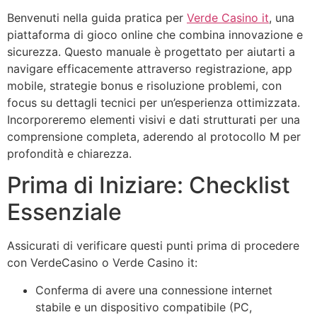
Benvenuti nella guida pratica per
Verde Casino it
, una
piattaforma di gioco online che combina innovazione e
sicurezza. Questo manuale è progettato per aiutarti a
navigare efficacemente attraverso registrazione, app
mobile, strategie bonus e risoluzione problemi, con
focus su dettagli tecnici per un’esperienza ottimizzata.
Incorporeremo elementi visivi e dati strutturati per una
comprensione completa, aderendo al protocollo M per
profondità e chiarezza.
Prima di Iniziare: Checklist
Essenziale
Assicurati di verificare questi punti prima di procedere
con VerdeCasino o Verde Casino it:
Conferma di avere una connessione internet
stabile e un dispositivo compatibile (PC,