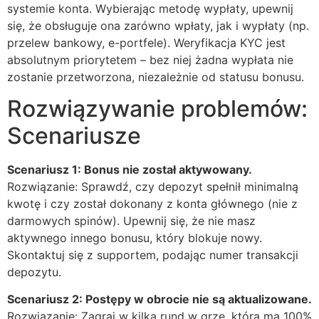
systemie konta. Wybierając metodę wypłaty, upewnij
się, że obsługuje ona zarówno wpłaty, jak i wypłaty (np.
przelew bankowy, e-portfele). Weryfikacja KYC jest
absolutnym priorytetem – bez niej żadna wypłata nie
zostanie przetworzona, niezależnie od statusu bonusu.
Rozwiązywanie problemów:
Scenariusze
Scenariusz 1: Bonus nie został aktywowany.
Rozwiązanie: Sprawdź, czy depozyt spełnił minimalną
kwotę i czy został dokonany z konta głównego (nie z
darmowych spinów). Upewnij się, że nie masz
aktywnego innego bonusu, który blokuje nowy.
Skontaktuj się z supportem, podając numer transakcji
depozytu.
Scenariusz 2: Postępy w obrocie nie są aktualizowane.
Rozwiązanie: Zagraj w kilka rund w grze, która ma 100%