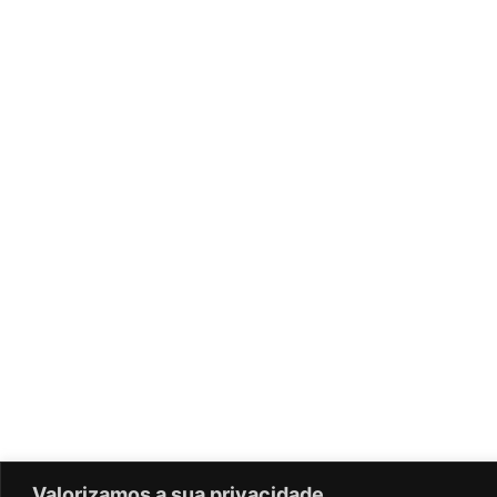
Valorizamos a sua privacidade