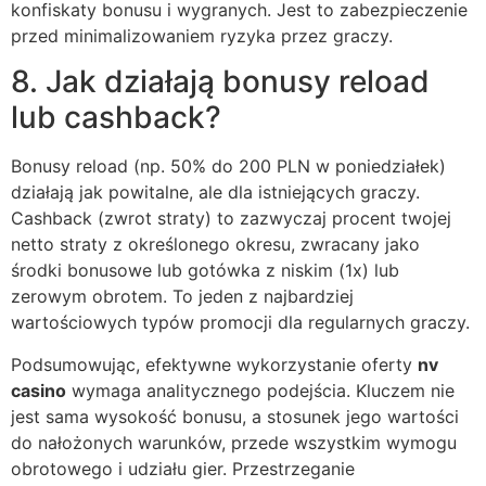
konfiskaty bonusu i wygranych. Jest to zabezpieczenie
przed minimalizowaniem ryzyka przez graczy.
8. Jak działają bonusy reload
lub cashback?
Bonusy reload (np. 50% do 200 PLN w poniedziałek)
działają jak powitalne, ale dla istniejących graczy.
Cashback (zwrot straty) to zazwyczaj procent twojej
netto straty z określonego okresu, zwracany jako
środki bonusowe lub gotówka z niskim (1x) lub
zerowym obrotem. To jeden z najbardziej
wartościowych typów promocji dla regularnych graczy.
Podsumowując, efektywne wykorzystanie oferty
nv
casino
wymaga analitycznego podejścia. Kluczem nie
jest sama wysokość bonusu, a stosunek jego wartości
do nałożonych warunków, przede wszystkim wymogu
obrotowego i udziału gier. Przestrzeganie