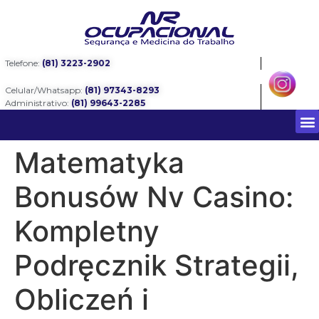
Telefone:
(81) 3223-2902
Celular/Whatsapp:
(81) 97343-8293
Administrativo:
(81) 99643-2285
Matematyka
Bonusów Nv Casino:
Kompletny
Podręcznik Strategii,
Obliczeń i