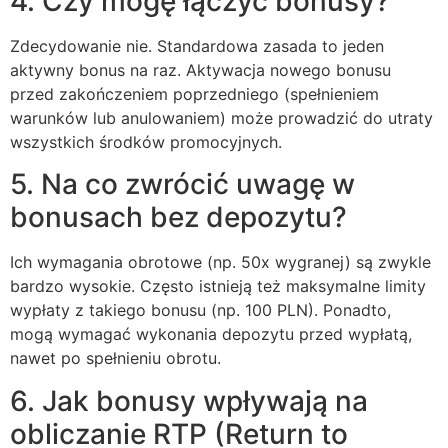
4. Czy mogę łączyć bonusy?
Zdecydowanie nie. Standardowa zasada to jeden
aktywny bonus na raz. Aktywacja nowego bonusu
przed zakończeniem poprzedniego (spełnieniem
warunków lub anulowaniem) może prowadzić do utraty
wszystkich środków promocyjnych.
5. Na co zwrócić uwagę w
bonusach bez depozytu?
Ich wymagania obrotowe (np. 50x wygranej) są zwykle
bardzo wysokie. Często istnieją też maksymalne limity
wypłaty z takiego bonusu (np. 100 PLN). Ponadto,
mogą wymagać wykonania depozytu przed wypłatą,
nawet po spełnieniu obrotu.
6. Jak bonusy wpływają na
obliczanie RTP (Return to