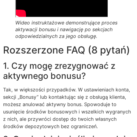
Wideo instruktażowe demonstrujące proces
aktywacji bonusu i nawigację po sekcjach
odpowiedzialnych za jego obsługę.
Rozszerzone FAQ (8 pytań)
1. Czy mogę zrezygnować z
aktywnego bonusu?
Tak, w większości przypadków. W ustawieniach konta,
sekcji „Bonusy” lub kontaktując się z obsługą klienta,
możesz anulować aktywny bonus. Spowoduje to
usunięcie środków bonusowych i wszelkich wygranych
z nich, ale przywróci dostęp do twoich własnych
środków depozytowych bez ograniczeń.