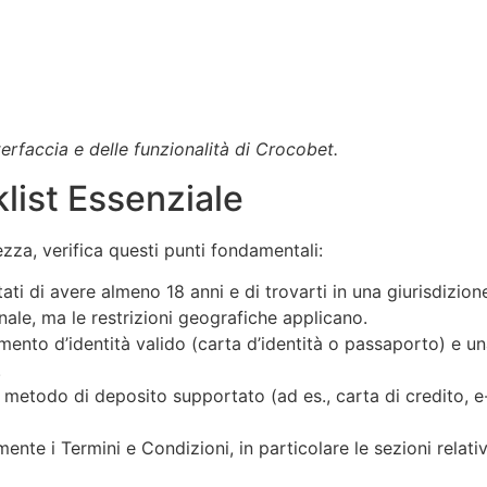
terfaccia e delle funzionalità di Crocobet.
klist Essenziale
za, verifica questi punti fondamentali:
ti di avere almeno 18 anni e di trovarti in una giurisdizione
ale, ma le restrizioni geografiche applicano.
nto d’identità valido (carta d’identità o passaporto) e una
.
metodo di deposito supportato (ad es., carta di credito, e-w
nte i Termini e Condizioni, in particolare le sezioni relativ