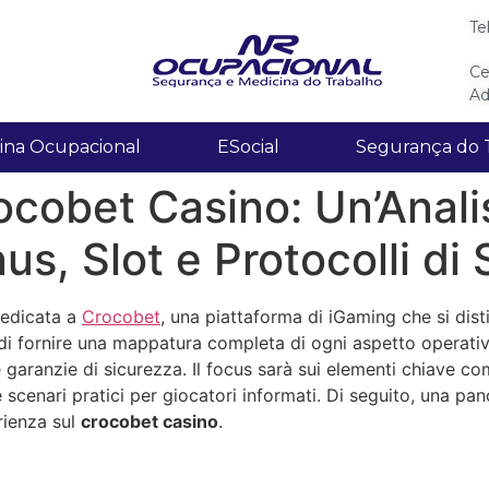
Te
Ce
Ad
ina Ocupacional
ESocial
Segurança do 
cobet Casino: Un’Anali
us, Slot e Protocolli di
dedicata a
Crocobet
, una piattaforma di iGaming che si dist
i fornire una mappatura completa di ogni aspetto operativo
 garanzie di sicurezza. Il focus sarà sui elementi chiave c
 e scenari pratici per giocatori informati. Di seguito, una p
rienza sul
crocobet casino
.