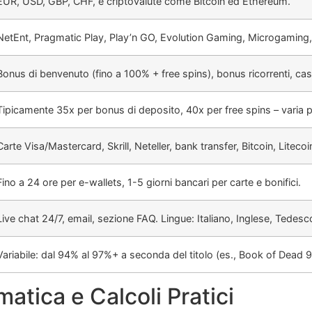
EUR, USD, GBP, CHF, e criptovalute come Bitcoin ed Ethereum.
NetEnt, Pragmatic Play, Play’n GO, Evolution Gaming, Microgaming, 
Bonus di benvenuto (fino a 100% + free spins), bonus ricorrenti, cas
Tipicamente 35x per bonus di deposito, 40x per free spins – varia
Carte Visa/Mastercard, Skrill, Neteller, bank transfer, Bitcoin, Litecoi
Fino a 24 ore per e-wallets, 1-5 giorni bancari per carte e bonifici.
Live chat 24/7, email, sezione FAQ. Lingue: Italiano, Inglese, Tedesc
Variabile: dal 94% al 97%+ a seconda del titolo (es., Book of Dead 
atica e Calcoli Pratici