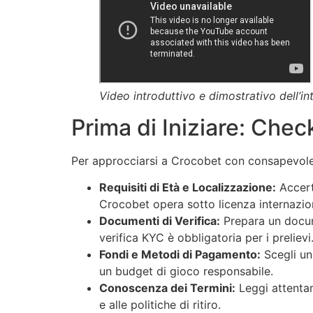
Video introduttivo e dimostrativo dell’in
Prima di Iniziare: Chec
Per approcciarsi a Crocobet con consapevolez
Requisiti di Età e Localizzazione:
Accerta
Crocobet opera sotto licenza internazion
Documenti di Verifica:
Prepara un docume
verifica KYC è obbligatoria per i prelievi
Fondi e Metodi di Pagamento:
Scegli un 
un budget di gioco responsabile.
Conoscenza dei Termini:
Leggi attentame
e alle politiche di ritiro.