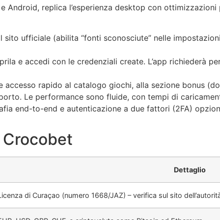
 e Android, replica l’esperienza desktop con ottimizzazioni
 sito ufficiale (abilita “fonti sconosciute” nelle impostazioni
 aprila e accedi con le credenziali create. L’app richiederà 
re accesso rapido al catalogo giochi, alla sezione bonus (d
pporto. Le performance sono fluide, con tempi di caricamento
rafia end-to-end e autenticazione a due fattori (2FA) opzio
i Crocobet
Dettaglio
Licenza di Curaçao (numero 1668/JAZ) – verifica sul sito dell’autorit