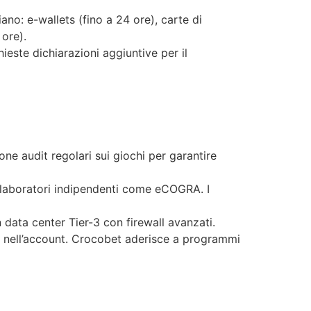
iano: e-wallets (fino a 24 ore), carte di
 ore).
hieste dichiarazioni aggiuntive per il
e audit regolari sui giochi per garantire
a laboratori indipendenti come eCOGRA. I
n data center Tier-3 con firewall avanzati.
i nell’account. Crocobet aderisce a programmi