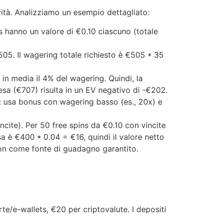
ità. Analizziamo un esempio dettagliato:
s hanno un valore di €0.10 ciascuno (totale
05. Il wagering totale richiesto è €505 * 35
in media il 4% del wagering. Quindi, la
esa (€707) risulta in un EV negativo di -€202.
o: usa bonus con wagering basso (es., 20x) e
cite). Per 50 free spins da €0.10 con vincite
a è €400 * 0.04 = €16, quindi il valore netto
non come fonte di guadagno garantito.
te/e-wallets, €20 per criptovalute. I depositi