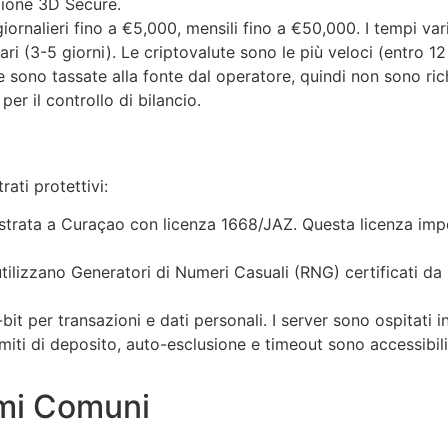
zione 3D Secure.
iornalieri fino a €5,000, mensili fino a €50,000. I tempi var
ari (3-5 giorni). Le criptovalute sono le più veloci (entro 12
ite sono tassate alla fonte dal operatore, quindi non sono ric
per il controllo di bilancio.
ati protettivi:
trata a Curaçao con licenza 1668/JAZ. Questa licenza impon
tilizzano Generatori di Numeri Casuali (RNG) certificati d
it per transazioni e dati personali. I server sono ospitati i
iti di deposito, auto-esclusione e timeout sono accessibil
emi Comuni