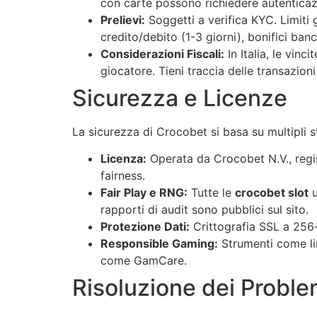
con carte possono richiedere autentica
Prelievi:
Soggetti a verifica KYC. Limiti g
credito/debito (1-3 giorni), bonifici banc
Considerazioni Fiscali:
In Italia, le vinc
giocatore. Tieni traccia delle transazioni 
Sicurezza e Licenze
La sicurezza di Crocobet si basa su multipli str
Licenza:
Operata da Crocobet N.V., regis
fairness.
Fair Play e RNG:
Tutte le
crocobet slot
u
rapporti di audit sono pubblici sul sito.
Protezione Dati:
Crittografia SSL a 256-b
Responsible Gaming:
Strumenti come lim
come GamCare.
Risoluzione dei Probl