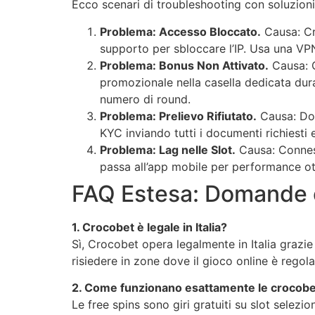
Ecco scenari di troubleshooting con soluzioni
Problema: Accesso Bloccato.
Causa: Cre
supporto per sbloccare l’IP. Usa una VP
Problema: Bonus Non Attivato.
Causa: C
promozionale nella casella dedicata dura
numero di round.
Problema: Prelievo Rifiutato.
Causa: Docu
KYC inviando tutti i documenti richiesti 
Problema: Lag nelle Slot.
Causa: Conness
passa all’app mobile per performance ot
FAQ Estesa: Domande e
1. Crocobet è legale in Italia?
Sì, Crocobet opera legalmente in Italia grazie 
risiedere in zone dove il gioco online è rego
2. Come funzionano esattamente le crocobe
Le free spins sono giri gratuiti su slot selezion