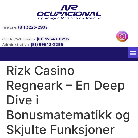
Telefone:
(81) 3223-2902
Celular/Whatsapp:
(81) 97343-8293
Administrativo:
(81) 99643-2285
Rizk Casino
Regneark – En Deep
Dive i
Bonusmatematikk og
Skjulte Funksjoner