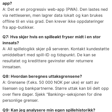
app?
A: Det er en progressiv web-app (PWA). Den lastes ned
via nettleseren, men lagrer data lokalt og kan brukes
offline til en viss grad. Den krever ikke oppdateringer
fra app-butikker.
Q7: Hva skjer hvis en spilleøkt fryser midt i en stor
innsats?
A: All spillelogikk skjer på serveren. Kontakt kundestøtte
umiddelbart med spill-ID og tidspunkt. De kan se
resultatet og kredittere gevinster eller returnere
innsatsen.
Q8: Hvordan beregnes uttaksgrensene?
A: Grensene (f.eks. 50 000 NOK per uke) er satt av
lisensen og bankpartnerne. Større uttak kan bli delt opp
over flere dager. Sjekk “Banking«-seksjonen for dine
personlige grenser.
Q9: Kan jeg analysere min egen spillehistorikk?