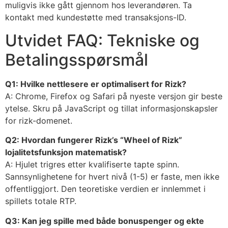
muligvis ikke gått gjennom hos leverandøren. Ta
kontakt med kundestøtte med transaksjons-ID.
Utvidet FAQ: Tekniske og
Betalingsspørsmål
Q1: Hvilke nettlesere er optimalisert for Rizk?
A: Chrome, Firefox og Safari på nyeste versjon gir beste
ytelse. Skru på JavaScript og tillat informasjonskapsler
for rizk-domenet.
Q2: Hvordan fungerer Rizk’s “Wheel of Rizk”
lojalitetsfunksjon matematisk?
A: Hjulet trigres etter kvalifiserte tapte spinn.
Sannsynlighetene for hvert nivå (1-5) er faste, men ikke
offentliggjort. Den teoretiske verdien er innlemmet i
spillets totale RTP.
Q3: Kan jeg spille med både bonuspenger og ekte