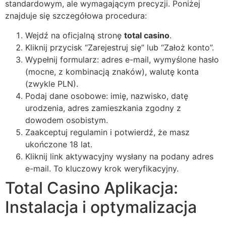
standardowym, ale wymagającym precyzji. Poniżej
znajduje się szczegółowa procedura:
Wejdź na oficjalną stronę
total casino
.
Kliknij przycisk “Zarejestruj się” lub “Założ konto”.
Wypełnij formularz: adres e-mail, wymyślone hasło
(mocne, z kombinacją znaków), walutę konta
(zwykle PLN).
Podaj dane osobowe: imię, nazwisko, datę
urodzenia, adres zamieszkania zgodny z
dowodem osobistym.
Zaakceptuj regulamin i potwierdź, że masz
ukończone 18 lat.
Kliknij link aktywacyjny wysłany na podany adres
e-mail. To kluczowy krok weryfikacyjny.
Total Casino Aplikacja:
Instalacja i optymalizacja