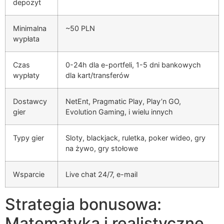
depozyt
Minimalna
~50 PLN
wypłata
Czas
0-24h dla e-portfeli, 1-5 dni bankowych
wypłaty
dla kart/transferów
Dostawcy
NetEnt, Pragmatic Play, Play’n GO,
gier
Evolution Gaming, i wielu innych
Typy gier
Sloty, blackjack, ruletka, poker wideo, gry
na żywo, gry stołowe
Wsparcie
Live chat 24/7, e-mail
Strategia bonusowa:
Matematyka i realistyczne