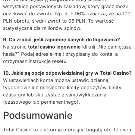
wszystkich postawionych zakładów, który gracz może
oczekiwać do zwrotu. Np. RTP 96% oznacza, że na 100
PLN obrotu, średni zwrot to 96 PLN. To wartość
statystyczna dla milionów spinów.
9. Co zrobić, jeśli zapomnę danych do logowania?
Na stronie
total casino logowanie
kliknij „Nie pamiętasz
hasła?”. Podaj adres e-mail przypisany do konta, a
otrzymasz instrukcje resetu.
10. Jakie są opcje odpowiedzialnej gry w Total Casino?
W ustawieniach konta można ustawić dzienne,
tygodniowe lub miesięczne limity depozytów, limity
czasu gry lub skorzystać z samowykluczenia
(czasowego lub permanentnego).
Podsumowanie
Total Casino to platforma oferująca bogatą ofertę gier i