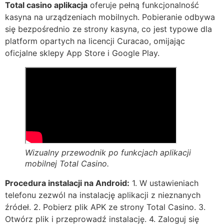
Total casino aplikacja
oferuje pełną funkcjonalność
kasyna na urządzeniach mobilnych. Pobieranie odbywa
się bezpośrednio ze strony kasyna, co jest typowe dla
platform opartych na licencji Curacao, omijając
oficjalne sklepy App Store i Google Play.
Wizualny przewodnik po funkcjach aplikacji
mobilnej Total Casino.
Procedura instalacji na Android:
1. W ustawieniach
telefonu zezwól na instalację aplikacji z nieznanych
źródeł. 2. Pobierz plik APK ze strony Total Casino. 3.
Otwórz plik i przeprowadź instalację. 4. Zaloguj się