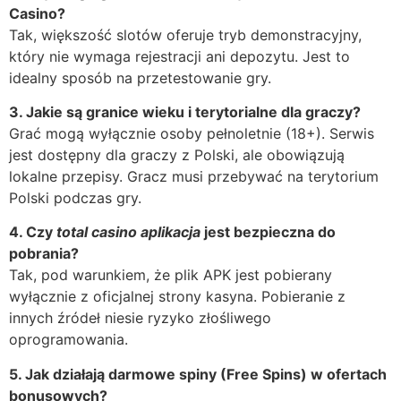
Casino?
Tak, większość slotów oferuje tryb demonstracyjny,
który nie wymaga rejestracji ani depozytu. Jest to
idealny sposób na przetestowanie gry.
3. Jakie są granice wieku i terytorialne dla graczy?
Grać mogą wyłącznie osoby pełnoletnie (18+). Serwis
jest dostępny dla graczy z Polski, ale obowiązują
lokalne przepisy. Gracz musi przebywać na terytorium
Polski podczas gry.
4. Czy
total casino aplikacja
jest bezpieczna do
pobrania?
Tak, pod warunkiem, że plik APK jest pobierany
wyłącznie z oficjalnej strony kasyna. Pobieranie z
innych źródeł niesie ryzyko złośliwego
oprogramowania.
5. Jak działają darmowe spiny (Free Spins) w ofertach
bonusowych?