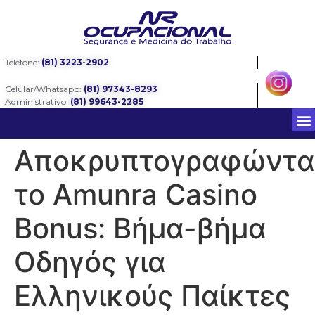
Telefone:
(81) 3223-2902
Celular/Whatsapp:
(81) 97343-8293
Administrativo:
(81) 99643-2285
Αποκρυπτογραφώντα
το Amunra Casino
Bonus: Βήμα-βήμα
Οδηγός για
Ελληνικούς Παίκτες