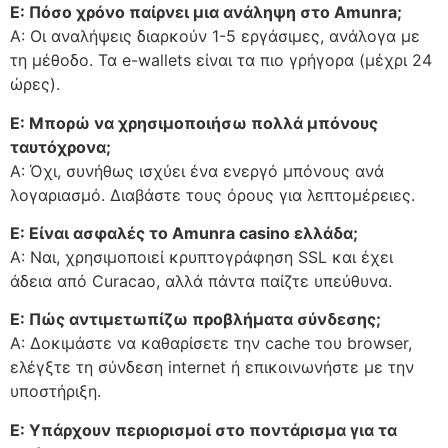
Ε: Πόσο χρόνο παίρνει μια ανάληψη στο Amunra;
Α: Οι αναλήψεις διαρκούν 1-5 εργάσιμες, ανάλογα με
τη μέθοδο. Τα e-wallets είναι τα πιο γρήγορα (μέχρι 24
ώρες).
Ε: Μπορώ να χρησιμοποιήσω πολλά μπόνους
ταυτόχρονα;
Α: Όχι, συνήθως ισχύει ένα ενεργό μπόνους ανά
λογαριασμό. Διαβάστε τους όρους για λεπτομέρειες.
Ε: Είναι ασφαλές το Amunra casino ελλάδα;
Α: Ναι, χρησιμοποιεί κρυπτογράφηση SSL και έχει
άδεια από Curacao, αλλά πάντα παίζτε υπεύθυνα.
Ε: Πώς αντιμετωπίζω προβλήματα σύνδεσης;
Α: Δοκιμάστε να καθαρίσετε την cache του browser,
ελέγξτε τη σύνδεση internet ή επικοινωνήστε με την
υποστήριξη.
Ε: Υπάρχουν περιορισμοί στο ποντάρισμα για τα