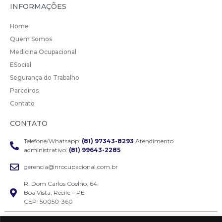
INFORMAÇÕES
Home
Quem Somos
Medicina Ocupacional
ESocial
Segurança do Trabalho
Parceiros
Contato
CONTATO
Telefone/Whatsapp:
(81) 97343-8293
Atendimento
administrativo:
(81) 99643-2285
gerencia@nrocupacional.com.br
R. Dom Carlos Coelho, 64.
Boa Vista, Recife – PE
CEP: 50050-360