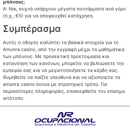
μπόνους;
Α: Ναι, συχνά υπάρχουν μέγιστα ποντάρματα ανά γύρο
(π.χ., €5) για να αποφευχθεί κατάχρηση.
Συμπέρασμα
Αυτός ο οδηγός καλύπτει τα βασικά στοιχεία για το
Amunra casino, από την εγγραφή μέχρι τα μαθηματικά
των μπόνους. Με προσεκτική προετοιμασία και
κατανόηση των κανόνων, μπορείτε να βελτιώσετε την
εμπειρία σας και να μεγιστοποιήσετε τα κέρδη σας.
Θυμηθείτε να παίζτε υπεύθυνα και να αξιοποιείτε τα
amunra casino bonus με στρατηγικό τρόπο. Για
περισσότερες πληροφορίες, επισκεφθείτε τον επίσημο
ιστότοπο.