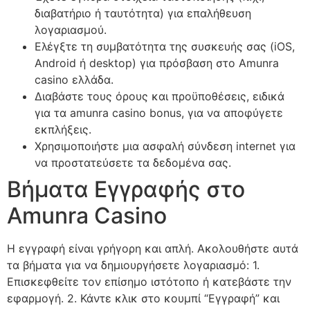
διαβατήριο ή ταυτότητα) για επαλήθευση
λογαριασμού.
Ελέγξτε τη συμβατότητα της συσκευής σας (iOS,
Android ή desktop) για πρόσβαση στο Amunra
casino ελλάδα.
Διαβάστε τους όρους και προϋποθέσεις, ειδικά
για τα amunra casino bonus, για να αποφύγετε
εκπλήξεις.
Χρησιμοποιήστε μια ασφαλή σύνδεση internet για
να προστατεύσετε τα δεδομένα σας.
Βήματα Εγγραφής στο
Amunra Casino
Η εγγραφή είναι γρήγορη και απλή. Ακολουθήστε αυτά
τα βήματα για να δημιουργήσετε λογαριασμό: 1.
Επισκεφθείτε τον επίσημο ιστότοπο ή κατεβάστε την
εφαρμογή. 2. Κάντε κλικ στο κουμπί “Εγγραφή” και