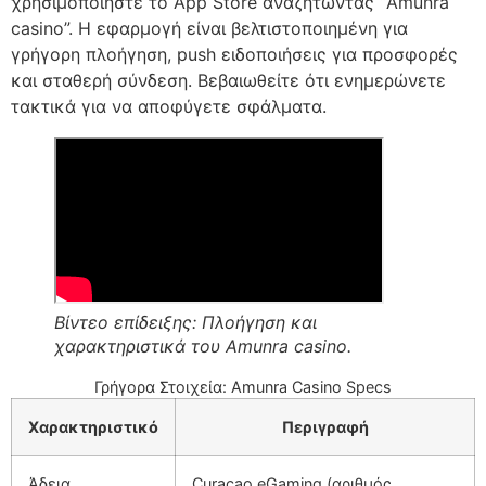
χρησιμοποιήστε το App Store αναζητώντας “Amunra
casino”. Η εφαρμογή είναι βελτιστοποιημένη για
γρήγορη πλοήγηση, push ειδοποιήσεις για προσφορές
και σταθερή σύνδεση. Βεβαιωθείτε ότι ενημερώνετε
τακτικά για να αποφύγετε σφάλματα.
Βίντεο επίδειξης: Πλοήγηση και
χαρακτηριστικά του Amunra casino.
Γρήγορα Στοιχεία: Amunra Casino Specs
Χαρακτηριστικό
Περιγραφή
Άδεια
Curacao eGaming (αριθμός