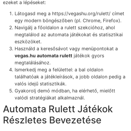
ezeket a lépéseket:
Látogasd meg a https://vegashu.org/rulett/ címet
egy modern böngészőben (pl. Chrome, Firefox).
Navigálj a főoldalon a rulett szekcióhoz, ahol
megtalálod az automata játékokat és statisztikai
eszközöket.
Használd a keresősávot vagy menüpontokat a
vegas.hu automata rulett
játékok gyors
megtalálásához.
Ismerkedj meg a felülettel: a bal oldalon
találhatóak a játékleírások, a jobb oldalon pedig a
valós idejű statisztikák.
Gyakorolj demó módban, ha elérhető, mielőtt
valódi stratégiákat alkalmaznál.
Automata Rulett Játékok
Részletes Bevezetése