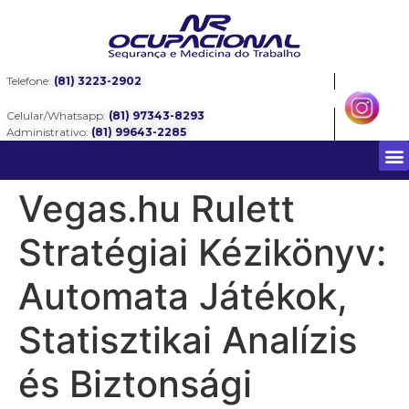
Telefone:
(81) 3223-2902
Celular/Whatsapp:
(81) 97343-8293
Administrativo:
(81) 99643-2285
Vegas.hu Rulett
Stratégiai Kézikönyv:
Automata Játékok,
Statisztikai Analízis
és Biztonsági