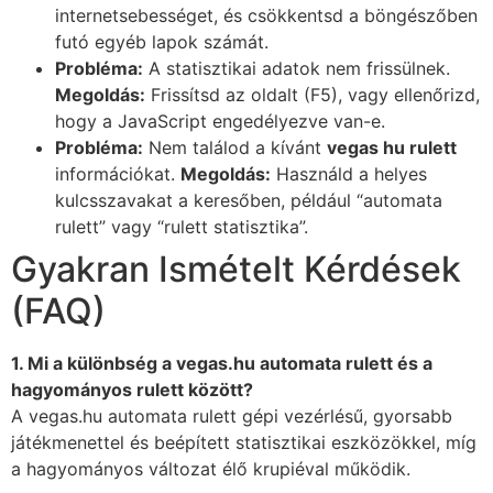
internetsebességet, és csökkentsd a böngészőben
futó egyéb lapok számát.
Probléma:
A statisztikai adatok nem frissülnek.
Megoldás:
Frissítsd az oldalt (F5), vagy ellenőrizd,
hogy a JavaScript engedélyezve van-e.
Probléma:
Nem találod a kívánt
vegas hu rulett
információkat.
Megoldás:
Használd a helyes
kulcsszavakat a keresőben, például “automata
rulett” vagy “rulett statisztika”.
Gyakran Ismételt Kérdések
(FAQ)
1. Mi a különbség a vegas.hu automata rulett és a
hagyományos rulett között?
A vegas.hu automata rulett gépi vezérlésű, gyorsabb
játékmenettel és beépített statisztikai eszközökkel, míg
a hagyományos változat élő krupiéval működik.