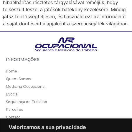
hibaelhárítás részletes tárgyalásával reméljük, hogy
felkészült leszel a játékok hatékony kezelésére. Mindig
játsz felelősségteljesen, és használd ezt az információt
a saját döntéseid alapjaként a szerencsejáték világában.
INFORMAÇÕES
Home
Quem Somos
Medicina Ocupacional
ESocial
Segurança do Trabalho
Parceiros
Contato
Valorizamos a sua privacidade
CONTATO