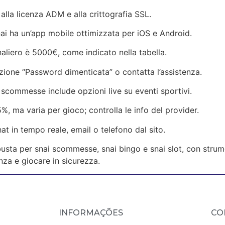
 alla licenza ADM e alla crittografia SSL.
ai ha un’app mobile ottimizzata per iOS e Android.
rnaliero è 5000€, come indicato nella tabella.
zione “Password dimenticata” o contatta l’assistenza.
 scommesse include opzioni live su eventi sportivi.
%, ma varia per gioco; controlla le info del provider.
at in tempo reale, email o telefono dal sito.
busta per snai scommesse, snai bingo e snai slot, con strume
za e giocare in sicurezza.
INFORMAÇÕES
CO