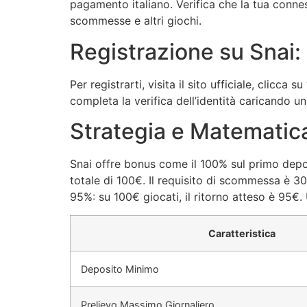
pagamento italiano. Verifica che la tua connes
scommesse e altri giochi.
Registrazione su Snai:
Per registrarti, visita il sito ufficiale, clicca
completa la verifica dell’identità caricando 
Strategia e Matematic
Snai offre bonus come il 100% sul primo depo
totale di 100€. Il requisito di scommessa è 30
95%: su 100€ giocati, il ritorno atteso è 95€.
Caratteristica
Deposito Minimo
Prelievo Massimo Giornaliero