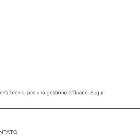
nti tecnici per una gestione efficace. Segui
NTATO