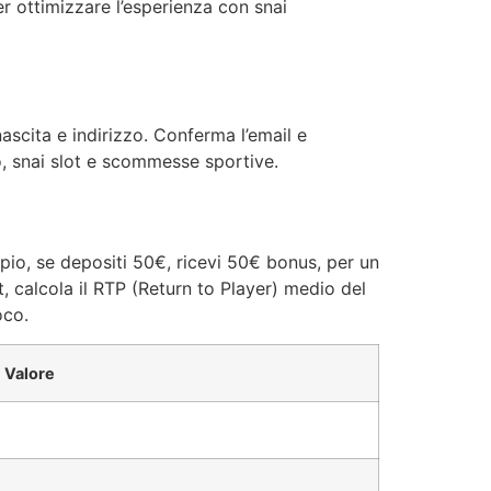
er ottimizzare l’esperienza con snai
 nascita e indirizzo. Conferma l’email e
o, snai slot e scommesse sportive.
io, se depositi 50€, ricevi 50€ bonus, per un
, calcola il RTP (Return to Player) medio del
oco.
Valore