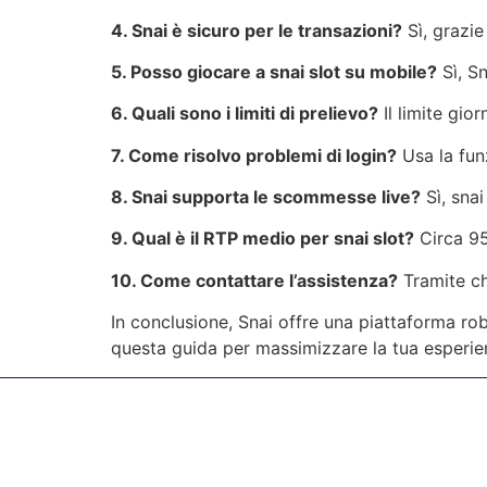
4. Snai è sicuro per le transazioni?
Sì, grazie
5. Posso giocare a snai slot su mobile?
Sì, Sn
6. Quali sono i limiti di prelievo?
Il limite gio
7. Come risolvo problemi di login?
Usa la fun
8. Snai supporta le scommesse live?
Sì, snai
9. Qual è il RTP medio per snai slot?
Circa 95
10. Come contattare l’assistenza?
Tramite ch
In conclusione, Snai offre una piattaforma ro
questa guida per massimizzare la tua esperien