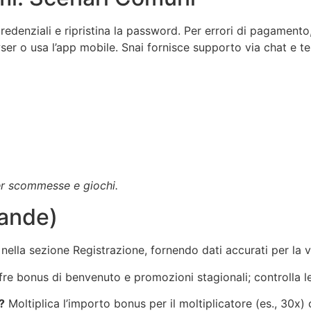
redenziali e ripristina la password. Per errori di pagamento, 
wser o usa l’app mobile. Snai fornisce supporto via chat e t
per scommesse e giochi.
ande)
nella sezione Registrazione, fornendo dati accurati per la ve
re bonus di benvenuto e promozioni stagionali; controlla le 
?
Moltiplica l’importo bonus per il moltiplicatore (es., 30x