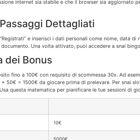
sione internet sia stabile e che il browser sia aggiornato p
 Passaggi Dettagliati
 su “Registrati” e inserisci i dati personali come nome, data di
un documento. Una volta attivato, puoi accedere a snai bing
a dei Bonus
sito fino a 100€ con requisito di scommessa 30x. Ad esemp
 x 50€ = 1500€ da giocare prima di prelevare. Per snai slot
 Usa questa matematica per pianificare le tue sessioni di gi
10€
5000€