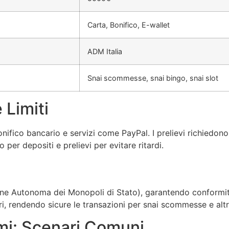
Carta, Bonifico, E-wallet
ADM Italia
Snai scommesse, snai bingo, snai slot
 Limiti
nifico bancario e servizi come PayPal. I prelievi richiedono 
per depositi e prelievi per evitare ritardi.
 Autonoma dei Monopoli di Stato), garantendo conformità alle
ri, rendendo sicure le transazioni per snai scommesse e altri
mi: Scenari Comuni