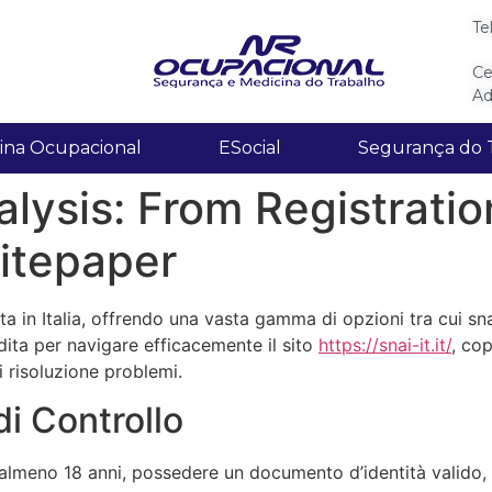
Te
Ce
Ad
ina Ocupacional
ESocial
Segurança do 
alysis: From Registratio
itepaper
ta in Italia, offrendo una vasta gamma di opzioni tra cui s
ita per navigare efficacemente il sito
https://snai-it.it/
, cop
 risoluzione problemi.
 di Controllo
e almeno 18 anni, possedere un documento d’identità valido, 