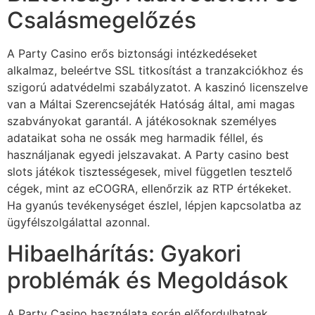
Csalásmegelőzés
A Party Casino erős biztonsági intézkedéseket
alkalmaz, beleértve SSL titkosítást a tranzakciókhoz és
szigorú adatvédelmi szabályzatot. A kaszinó licenszelve
van a Máltai Szerencsejáték Hatóság által, ami magas
szabványokat garantál. A játékosoknak személyes
adataikat soha ne ossák meg harmadik féllel, és
használjanak egyedi jelszavakat. A Party casino best
slots játékok tisztességesek, mivel független tesztelő
cégek, mint az eCOGRA, ellenőrzik az RTP értékeket.
Ha gyanús tevékenységet észlel, lépjen kapcsolatba az
ügyfélszolgálattal azonnal.
Hibaelhárítás: Gyakori
problémák és Megoldások
A Party Casino használata során előfordulhatnak