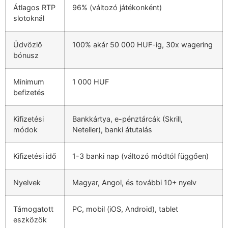
Átlagos RTP
96% (változó játékonként)
slotoknál
Üdvözlő
100% akár 50 000 HUF-ig, 30x wagering
bónusz
Minimum
1 000 HUF
befizetés
Kifizetési
Bankkártya, e-pénztárcák (Skrill,
módok
Neteller), banki átutalás
Kifizetési idő
1-3 banki nap (változó módtól függően)
Nyelvek
Magyar, Angol, és további 10+ nyelv
Támogatott
PC, mobil (iOS, Android), tablet
eszközök