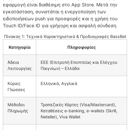
εφαρμογή είναι διαθέσιμη στο App Store. Μετά την
εγκατάσταση, συνιστάται η ενεργοποίηση των
ειδοποιήσεων push για προσφορές και η χρήση του
Touch ID/Face ID για γρήγορη και ασφαλή σύνδεση.
Πίνακας 1: Τεχνικά Χαρακτηριστικά & Προδιαγραφές BassBet
Κατηγορία
Πληροφορίες
Άδεια
ΕΕΕ (Επιτροπή Εποπτείας και Ελέγχου
Λειτουργίας
Παιγνίων) – Ελλάδα
Κύριες
Ελληνικά, Αγγλικά
Γλώσσες
Μέθοδοι
Τραπεζικές Κάρτες (Visa/Mastercard),
Πληρωμής
Καταθέσεις e-banking, e-wallets (Skrill,
Neteller), Viva Wallet