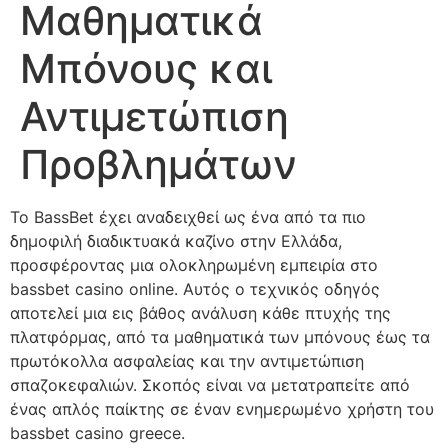
Μαθηματικά
Μπόνους και
Αντιμετώπιση
Προβλημάτων
Το BassBet έχει αναδειχθεί ως ένα από τα πιο
δημοφιλή διαδικτυακά καζίνο στην Ελλάδα,
προσφέροντας μια ολοκληρωμένη εμπειρία στο
bassbet casino online. Αυτός ο τεχνικός οδηγός
αποτελεί μια εις βάθος ανάλυση κάθε πτυχής της
πλατφόρμας, από τα μαθηματικά των μπόνους έως τα
πρωτόκολλα ασφαλείας και την αντιμετώπιση
σπαζοκεφαλιών. Σκοπός είναι να μετατραπείτε από
ένας απλός παίκτης σε έναν ενημερωμένο χρήστη του
bassbet casino greece.