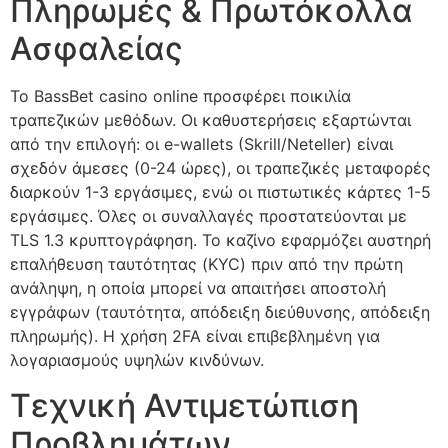
Πληρωμές & Πρωτόκολλα
Ασφαλείας
Το BassBet casino online προσφέρει ποικιλία
τραπεζικών μεθόδων. Οι καθυστερήσεις εξαρτώνται
από την επιλογή: οι e-wallets (Skrill/Neteller) είναι
σχεδόν άμεσες (0-24 ώρες), οι τραπεζικές μεταφορές
διαρκούν 1-3 εργάσιμες, ενώ οι πιστωτικές κάρτες 1-5
εργάσιμες. Όλες οι συναλλαγές προστατεύονται με
TLS 1.3 κρυπτογράφηση. Το καζίνο εφαρμόζει αυστηρή
επαλήθευση ταυτότητας (KYC) πριν από την πρώτη
ανάληψη, η οποία μπορεί να απαιτήσει αποστολή
εγγράφων (ταυτότητα, απόδειξη διεύθυνσης, απόδειξη
πληρωμής). Η χρήση 2FA είναι επιβεβλημένη για
λογαριασμούς υψηλών κινδύνων.
Τεχνική Αντιμετώπιση
Προβλημάτων