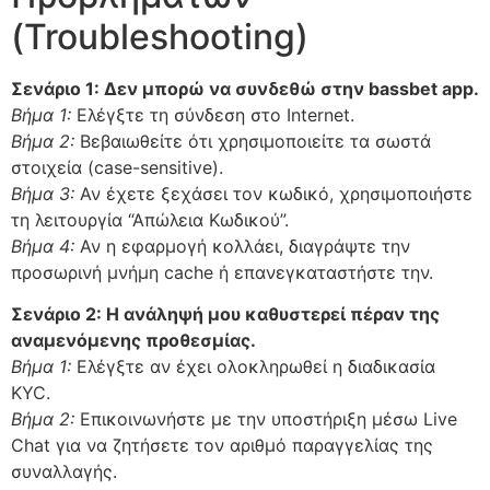
(Troubleshooting)
Σενάριο 1: Δεν μπορώ να συνδεθώ στην bassbet app.
Βήμα 1:
Ελέγξτε τη σύνδεση στο Internet.
Βήμα 2:
Βεβαιωθείτε ότι χρησιμοποιείτε τα σωστά
στοιχεία (case-sensitive).
Βήμα 3:
Αν έχετε ξεχάσει τον κωδικό, χρησιμοποιήστε
τη λειτουργία “Απώλεια Κωδικού”.
Βήμα 4:
Αν η εφαρμογή κολλάει, διαγράψτε την
προσωρινή μνήμη cache ή επανεγκαταστήστε την.
Σενάριο 2: Η ανάληψή μου καθυστερεί πέραν της
αναμενόμενης προθεσμίας.
Βήμα 1:
Ελέγξτε αν έχει ολοκληρωθεί η διαδικασία
KYC.
Βήμα 2:
Επικοινωνήστε με την υποστήριξη μέσω Live
Chat για να ζητήσετε τον αριθμό παραγγελίας της
συναλλαγής.