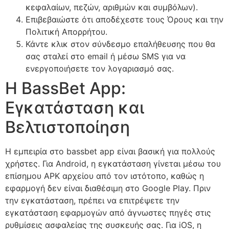
κεφαλαίων, πεζών, αριθμών και συμβόλων).
Επιβεβαιώστε ότι αποδέχεστε τους Όρους και την
Πολιτική Απορρήτου.
Κάντε κλικ στον σύνδεσμο επαλήθευσης που θα
σας σταλεί στο email ή μέσω SMS για να
ενεργοποιήσετε τον λογαριασμό σας.
Η BassBet App:
Εγκατάσταση και
Βελτιστοποίηση
Η εμπειρία στο bassbet app είναι βασική για πολλούς
χρήστες. Για Android, η εγκατάσταση γίνεται μέσω του
επίσημου APK αρχείου από τον ιστότοπο, καθώς η
εφαρμογή δεν είναι διαθέσιμη στο Google Play. Πριν
την εγκατάσταση, πρέπει να επιτρέψετε την
εγκατάσταση εφαρμογών από άγνωστες πηγές στις
ρυθμίσεις ασφαλείας της συσκευής σας. Για iOS, η