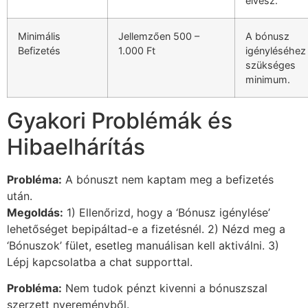
elvész.
Minimális
Jellemzően 500 –
A bónusz
Befizetés
1.000 Ft
igényléséhez
szükséges
minimum.
Gyakori Problémák és
Hibaelhárítás
Probléma:
A bónuszt nem kaptam meg a befizetés
után.
Megoldás:
1) Ellenőrizd, hogy a ‘Bónusz igénylése’
lehetőséget bepipáltad-e a fizetésnél. 2) Nézd meg a
‘Bónuszok’ fület, esetleg manuálisan kell aktiválni. 3)
Lépj kapcsolatba a chat supporttal.
Probléma:
Nem tudok pénzt kivenni a bónuszszal
szerzett nyereményből.