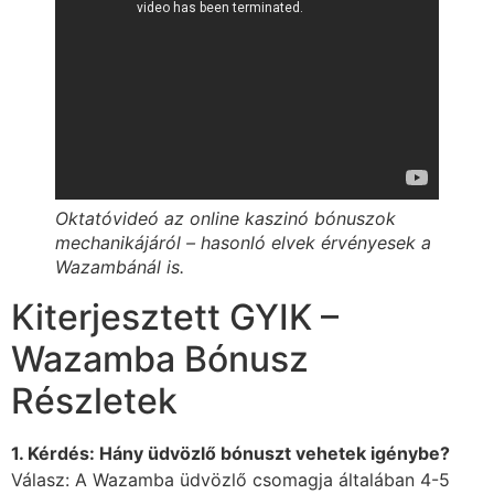
Oktatóvideó az online kaszinó bónuszok
mechanikájáról – hasonló elvek érvényesek a
Wazambánál is.
Kiterjesztett GYIK –
Wazamba Bónusz
Részletek
1. Kérdés: Hány üdvözlő bónuszt vehetek igénybe?
Válasz: A Wazamba üdvözlő csomagja általában 4-5