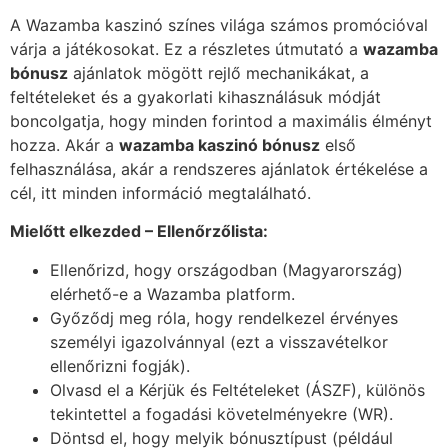
A Wazamba kaszinó színes világa számos promócióval
várja a játékosokat. Ez a részletes útmutató a
wazamba
bónusz
ajánlatok mögött rejlő mechanikákat, a
feltételeket és a gyakorlati kihasználásuk módját
boncolgatja, hogy minden forintod a maximális élményt
hozza. Akár a
wazamba kaszinó bónusz
első
felhasználása, akár a rendszeres ajánlatok értékelése a
cél, itt minden információ megtalálható.
Mielőtt elkezded – Ellenőrzőlista:
Ellenőrizd, hogy országodban (Magyarország)
elérhető-e a Wazamba platform.
Győződj meg róla, hogy rendelkezel érvényes
személyi igazolvánnyal (ezt a visszavételkor
ellenőrizni fogják).
Olvasd el a Kérjük és Feltételeket (ÁSZF), különös
tekintettel a fogadási követelményekre (WR).
Döntsd el, hogy melyik bónusztípust (például