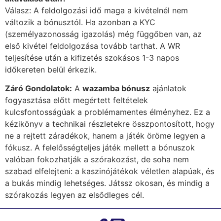
Válasz: A feldolgozási idő maga a kivételnél nem
változik a bónusztól. Ha azonban a KYC
(személyazonosság igazolás) még függőben van, az
első kivétel feldolgozása tovább tarthat. A WR
teljesítése után a kifizetés szokásos 1-3 napos
időkereten belül érkezik.
Záró Gondolatok:
A
wazamba bónusz
ajánlatok
fogyasztása előtt megértett feltételek
kulcsfontosságúak a problémamentes élményhez. Ez a
kézikönyv a technikai részletekre összpontosított, hogy
ne a rejtett záradékok, hanem a játék öröme legyen a
fókusz. A felelősségteljes játék mellett a bónuszok
valóban fokozhatják a szórakozást, de soha nem
szabad elfelejteni: a kaszinójátékok véletlen alapúak, és
a bukás mindig lehetséges. Játssz okosan, és mindig a
szórakozás legyen az elsődleges cél.