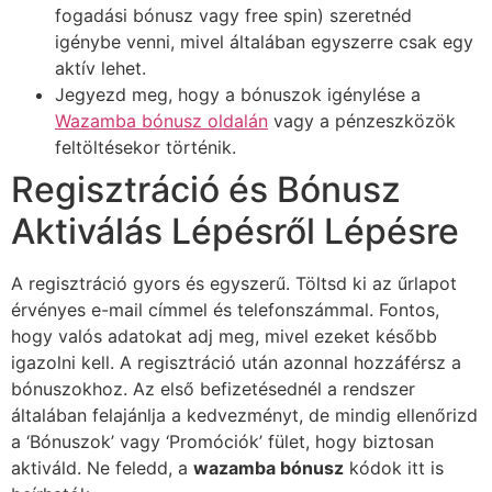
fogadási bónusz vagy free spin) szeretnéd
igénybe venni, mivel általában egyszerre csak egy
aktív lehet.
Jegyezd meg, hogy a bónuszok igénylése a
Wazamba bónusz oldalán
vagy a pénzeszközök
feltöltésekor történik.
Regisztráció és Bónusz
Aktiválás Lépésről Lépésre
A regisztráció gyors és egyszerű. Töltsd ki az űrlapot
érvényes e-mail címmel és telefonszámmal. Fontos,
hogy valós adatokat adj meg, mivel ezeket később
igazolni kell. A regisztráció után azonnal hozzáférsz a
bónuszokhoz. Az első befizetésednél a rendszer
általában felajánlja a kedvezményt, de mindig ellenőrizd
a ‘Bónuszok’ vagy ‘Promóciók’ fület, hogy biztosan
aktiváld. Ne feledd, a
wazamba bónusz
kódok itt is