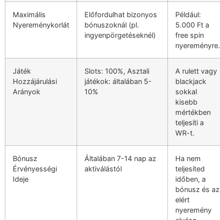
Maximális
Előfordulhat bizonyos
Például:
Nyereménykorlát
bónuszoknál (pl.
5.000 Ft a
ingyenpörgetéseknél)
free spin
nyereményre.
Játék
Slots: 100%, Asztali
A rulett vagy
Hozzájárulási
játékok: általában 5-
blackjack
Arányok
10%
sokkal
kisebb
mértékben
teljesíti a
WR-t.
Bónusz
Általában 7-14 nap az
Ha nem
Érvényességi
aktiválástól
teljesíted
Ideje
időben, a
bónusz és az
elért
nyeremény