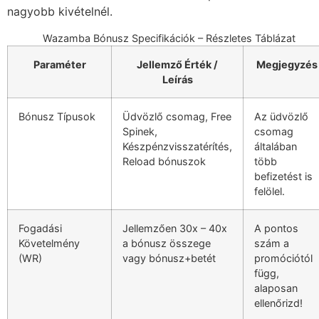
nagyobb kivételnél.
Wazamba Bónusz Specifikációk – Részletes Táblázat
Paraméter
Jellemző Érték /
Megjegyzés
Leírás
Bónusz Típusok
Üdvözlő csomag, Free
Az üdvözlő
Spinek,
csomag
Készpénzvisszatérítés,
általában
Reload bónuszok
több
befizetést is
felölel.
Fogadási
Jellemzően 30x – 40x
A pontos
Követelmény
a bónusz összege
szám a
(WR)
vagy bónusz+betét
promóciótól
függ,
alaposan
ellenőrizd!