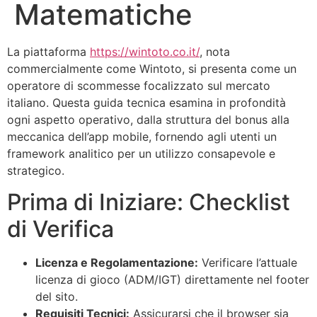
Matematiche
La piattaforma
https://wintoto.co.it/
, nota
commercialmente come Wintoto, si presenta come un
operatore di scommesse focalizzato sul mercato
italiano. Questa guida tecnica esamina in profondità
ogni aspetto operativo, dalla struttura del bonus alla
meccanica dell’app mobile, fornendo agli utenti un
framework analitico per un utilizzo consapevole e
strategico.
Prima di Iniziare: Checklist
di Verifica
Licenza e Regolamentazione:
Verificare l’attuale
licenza di gioco (ADM/IGT) direttamente nel footer
del sito.
Requisiti Tecnici:
Assicurarsi che il browser sia