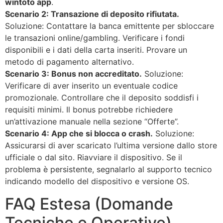
wintoto app
.
Scenario 2: Transazione di deposito rifiutata.
Soluzione: Contattare la banca emittente per sbloccare
le transazioni online/gambling. Verificare i fondi
disponibili e i dati della carta inseriti. Provare un
metodo di pagamento alternativo.
Scenario 3: Bonus non accreditato.
Soluzione:
Verificare di aver inserito un eventuale codice
promozionale. Controllare che il deposito soddisfi i
requisiti minimi. Il bonus potrebbe richiedere
un’attivazione manuale nella sezione “Offerte”.
Scenario 4: App che si blocca o crash.
Soluzione:
Assicurarsi di aver scaricato l’ultima versione dallo store
ufficiale o dal sito. Riavviare il dispositivo. Se il
problema è persistente, segnalarlo al supporto tecnico
indicando modello del dispositivo e versione OS.
FAQ Estesa (Domande
Tecniche e Operative)