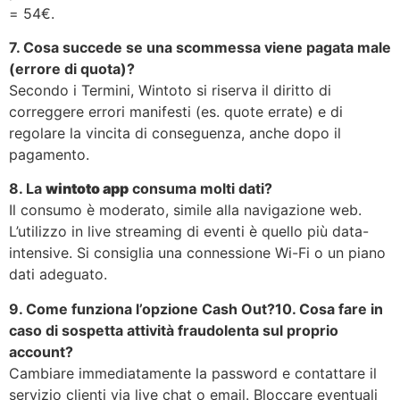
= 54€.
7. Cosa succede se una scommessa viene pagata male
(errore di quota)?
Secondo i Termini, Wintoto si riserva il diritto di
correggere errori manifesti (es. quote errate) e di
regolare la vincita di conseguenza, anche dopo il
pagamento.
8. La
wintoto app
consuma molti dati?
Il consumo è moderato, simile alla navigazione web.
L’utilizzo in live streaming di eventi è quello più data-
intensive. Si consiglia una connessione Wi-Fi o un piano
dati adeguato.
9. Come funziona l’opzione Cash Out?
10. Cosa fare in
caso di sospetta attività fraudolenta sul proprio
account?
Cambiare immediatamente la password e contattare il
servizio clienti via live chat o email. Bloccare eventuali