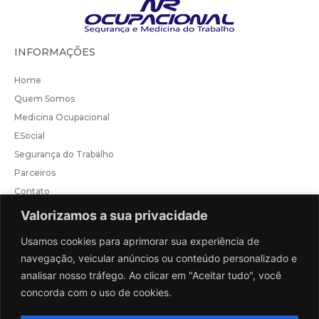
INFORMAÇÕES
Home
Quem Somos
Medicina Ocupacional
ESocial
Segurança do Trabalho
Parceiros
Contato
Valorizamos a sua privacidade
CONTATO
Usamos cookies para aprimorar sua experiência de
Telefone/Whatsapp:
(81) 97343-8293
Atendimento
navegação, veicular anúncios ou conteúdo personalizado e
administrativo:
(81) 99643-2285
analisar nosso tráfego. Ao clicar em "Aceitar tudo", você
gerencia@nrocupacional.com.br
concorda com o uso de cookies.
R. Dom Carlos Coelho, 64.