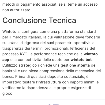
metodi di pagamento associati se si teme un accesso
non autorizzato.
Conclusione Tecnica
Wintoto si configura come una piattaforma standard
per il mercato italiano, la cui valutazione deve fondarsi
su un’analisi rigorosa dei suoi parametri operativi: la
trasparenza dei termini promozionali, l’efficienza del
processo KYC, le performance tecniche della
wintoto
app
e la competitività delle quote per
wintoto bet
.
L’utilizzo strategico richiede una gestione attenta del
bankroll e una piena comprensione della meccanica dei
bonus. Prima di qualsiasi deposito sostanziale, è
imperativo testare l’infrastruttura con importi minimi e
verificarne la rispondenza alle proprie esigenze di
gioco.