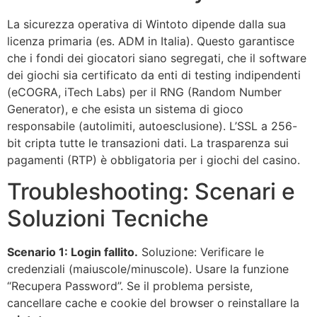
La sicurezza operativa di Wintoto dipende dalla sua
licenza primaria (es. ADM in Italia). Questo garantisce
che i fondi dei giocatori siano segregati, che il software
dei giochi sia certificato da enti di testing indipendenti
(eCOGRA, iTech Labs) per il RNG (Random Number
Generator), e che esista un sistema di gioco
responsabile (autolimiti, autoesclusione). L’SSL a 256-
bit cripta tutte le transazioni dati. La trasparenza sui
pagamenti (RTP) è obbligatoria per i giochi del casino.
Troubleshooting: Scenari e
Soluzioni Tecniche
Scenario 1: Login fallito.
Soluzione: Verificare le
credenziali (maiuscole/minuscole). Usare la funzione
“Recupera Password”. Se il problema persiste,
cancellare cache e cookie del browser o reinstallare la