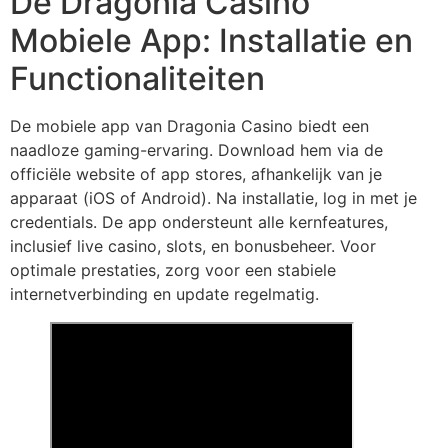
De Dragonia Casino
Mobiele App: Installatie en
Functionaliteiten
De mobiele app van Dragonia Casino biedt een
naadloze gaming-ervaring. Download hem via de
officiële website of app stores, afhankelijk van je
apparaat (iOS of Android). Na installatie, log in met je
credentials. De app ondersteunt alle kernfeatures,
inclusief live casino, slots, en bonusbeheer. Voor
optimale prestaties, zorg voor een stabiele
internetverbinding en update regelmatig.