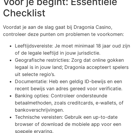
Voor je begint: Essentiële
Checklist
Voordat je aan de slag gaat bij Dragonia Casino,
controleer deze punten om problemen te voorkomen:
Leeftijdsvereiste: Je moet minimaal 18 jaar oud zijn
of de legale leeftijd in jouw jurisdictie.
Geografische restricties: Zorg dat online gokken
legaal is in jouw land; Dragonia accepteert spelers
uit selecte regio’s.
Documentatie: Heb een geldig ID-bewijs en een
recent bewijs van adres gereed voor verificatie.
Banking opties: Controleer ondersteunde
betaalmethoden, zoals creditcards, e-wallets, of
bankoverschrijvingen.
Technische vereisten: Gebruik een up-to-date
browser of download de mobiele app voor een
soepele ervaring.