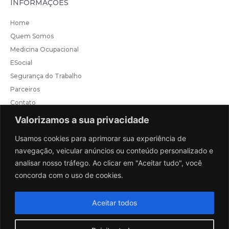
INFORMAÇÕES
Home
Quem Somos
Medicina Ocupacional
ESocial
Segurança do Trabalho
Parceiros
Contato
Valorizamos a sua privacidade
CONTATO
Usamos cookies para aprimorar sua experiência de
Telefone/Whatsapp:
(81) 97343-8293
Atendimento
navegação, veicular anúncios ou conteúdo personalizado e
administrativo:
(81) 99643-2285
analisar nosso tráfego. Ao clicar em "Aceitar tudo", você
gerencia@nrocupacional.com.br
concorda com o uso de cookies.
R. Dom Carlos Coelho, 64.
Boa Vista, Recife – PE
Aceitar todos
CEP: 50050-360