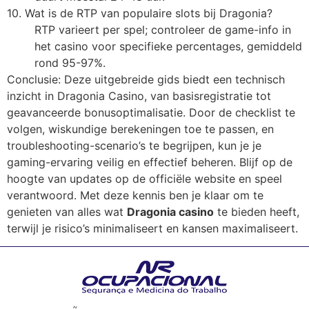
10. Wat is de RTP van populaire slots bij Dragonia?
RTP varieert per spel; controleer de game-info in
het casino voor specifieke percentages, gemiddeld
rond 95-97%.
Conclusie: Deze uitgebreide gids biedt een technisch
inzicht in Dragonia Casino, van basisregistratie tot
geavanceerde bonusoptimalisatie. Door de checklist te
volgen, wiskundige berekeningen toe te passen, en
troubleshooting-scenario’s te begrijpen, kun je je
gaming-ervaring veilig en effectief beheren. Blijf op de
hoogte van updates op de officiële website en speel
verantwoord. Met deze kennis ben je klaar om te
genieten van alles wat
Dragonia casino
te bieden heeft,
terwijl je risico’s minimaliseert en kansen maximaliseert.