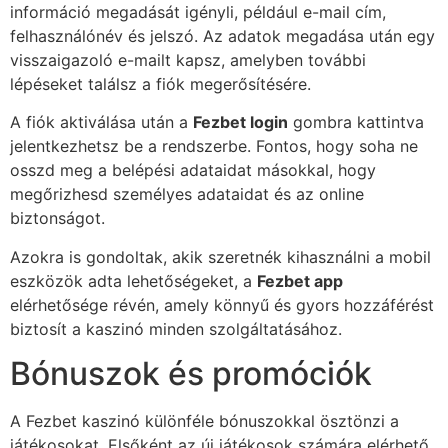
információ megadását igényli, például e-mail cím,
felhasználónév és jelszó. Az adatok megadása után egy
visszaigazoló e-mailt kapsz, amelyben további
lépéseket találsz a fiók megerősítésére.
A fiók aktiválása után a
Fezbet login
gombra kattintva
jelentkezhetsz be a rendszerbe. Fontos, hogy soha ne
osszd meg a belépési adataidat másokkal, hogy
megőrizhesd személyes adataidat és az online
biztonságot.
Azokra is gondoltak, akik szeretnék kihasználni a mobil
eszközök adta lehetőségeket, a
Fezbet app
elérhetősége révén, amely könnyű és gyors hozzáférést
biztosít a kaszinó minden szolgáltatásához.
Bónuszok és promóciók
A Fezbet kaszinó különféle bónuszokkal ösztönzi a
játékosokat. Elsőként az új játékosok számára elérhető