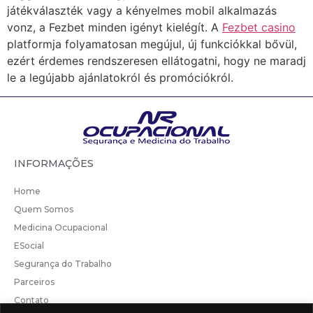
játékválaszték vagy a kényelmes mobil alkalmazás
vonz, a Fezbet minden igényt kielégít. A
Fezbet casino
platformja folyamatosan megújul, új funkciókkal bővül,
ezért érdemes rendszeresen ellátogatni, hogy ne maradj
le a legújabb ajánlatokról és promóciókról.
INFORMAÇÕES
Home
Quem Somos
Medicina Ocupacional
ESocial
Segurança do Trabalho
Parceiros
Contato