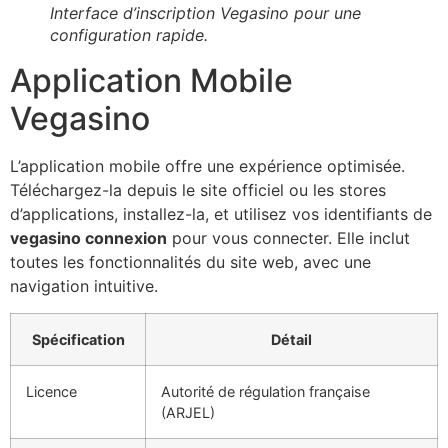
Interface d’inscription Vegasino pour une
configuration rapide.
Application Mobile
Vegasino
L’application mobile offre une expérience optimisée.
Téléchargez-la depuis le site officiel ou les stores
d’applications, installez-la, et utilisez vos identifiants de
vegasino connexion
pour vous connecter. Elle inclut
toutes les fonctionnalités du site web, avec une
navigation intuitive.
Spécification
Détail
Licence
Autorité de régulation française
(ARJEL)