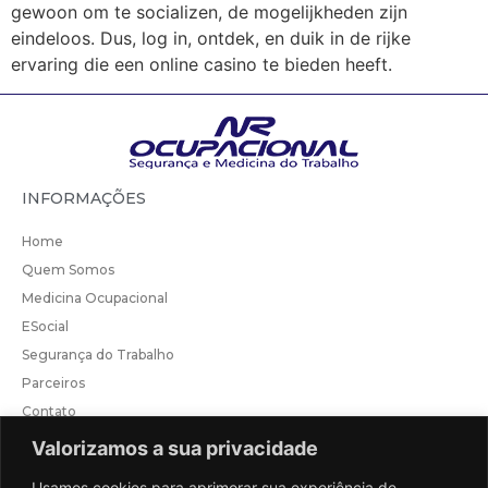
gewoon om te socializen, de mogelijkheden zijn
eindeloos. Dus, log in, ontdek, en duik in de rijke
ervaring die een online casino te bieden heeft.
INFORMAÇÕES
Home
Quem Somos
Medicina Ocupacional
ESocial
Segurança do Trabalho
Parceiros
Contato
Valorizamos a sua privacidade
CONTATO
Usamos cookies para aprimorar sua experiência de