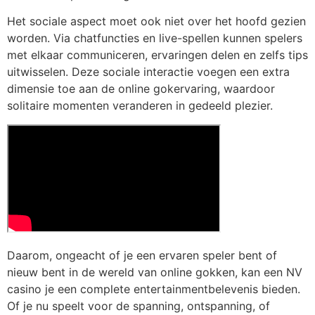
Het sociale aspect moet ook niet over het hoofd gezien
worden. Via chatfuncties en live-spellen kunnen spelers
met elkaar communiceren, ervaringen delen en zelfs tips
uitwisselen. Deze sociale interactie voegen een extra
dimensie toe aan de online gokervaring, waardoor
solitaire momenten veranderen in gedeeld plezier.
Daarom, ongeacht of je een ervaren speler bent of
nieuw bent in de wereld van online gokken, kan een NV
casino je een complete entertainmentbelevenis bieden.
Of je nu speelt voor de spanning, ontspanning, of