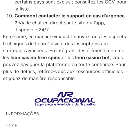
certains pays sont exclus ; consultez les CGV pour
la liste.
Comment contacter le support en cas d’urgence
?
Via le chat en direct sur le site ou l’app,
disponible 24/7.
En résumé, ce manuel exhaustif couvre tous les aspects
techniques de Leon Casino, des inscriptions aux
stratégies avancées. En intégrant des éléments comme
les
leon casino free spins
et les
leon casino bet
, vous
pouvez naviguer la plateforme en toute confiance. Pour
plus de détails, référez-vous aux ressources officielles
et jouez de manière responsable.
INFORMAÇÕES
Home