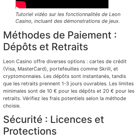
Tutoriel vidéo sur les fonctionnalités de Leon
Casino, incluant des démonstrations de jeux.
Méthodes de Paiement :
Dépôts et Retraits
Leon Casino offre diverses options : cartes de crédit
(Visa, MasterCard), portefeuilles comme Skrill, et
cryptomonnaies. Les dépôts sont instantanés, tandis
que les retraits prennent 1-3 jours ouvrables. Les limites
minimales sont de 10 € pour les dépôts et 20 € pour les
retraits. Vérifiez les frais potentiels selon la méthode
choisie.
Sécurité : Licences et
Protections