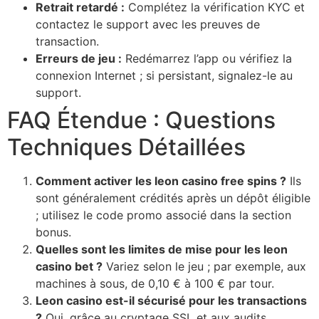
Retrait retardé :
Complétez la vérification KYC et
contactez le support avec les preuves de
transaction.
Erreurs de jeu :
Redémarrez l’app ou vérifiez la
connexion Internet ; si persistant, signalez-le au
support.
FAQ Étendue : Questions
Techniques Détaillées
Comment activer les leon casino free spins ?
Ils
sont généralement crédités après un dépôt éligible
; utilisez le code promo associé dans la section
bonus.
Quelles sont les limites de mise pour les leon
casino bet ?
Variez selon le jeu ; par exemple, aux
machines à sous, de 0,10 € à 100 € par tour.
Leon casino est-il sécurisé pour les transactions
?
Oui, grâce au cryptage SSL et aux audits