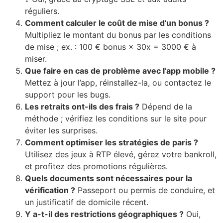
réguliers.
Comment calculer le coût de mise d’un bonus ?
Multipliez le montant du bonus par les conditions
de mise ; ex. : 100 € bonus × 30x = 3000 € à
miser.
Que faire en cas de problème avec l’app mobile ?
Mettez à jour l’app, réinstallez-la, ou contactez le
support pour les bugs.
Les retraits ont-ils des frais ?
Dépend de la
méthode ; vérifiez les conditions sur le site pour
éviter les surprises.
Comment optimiser les stratégies de paris ?
Utilisez des jeux à RTP élevé, gérez votre bankroll,
et profitez des promotions régulières.
Quels documents sont nécessaires pour la
vérification ?
Passeport ou permis de conduire, et
un justificatif de domicile récent.
Y a-t-il des restrictions géographiques ?
Oui,