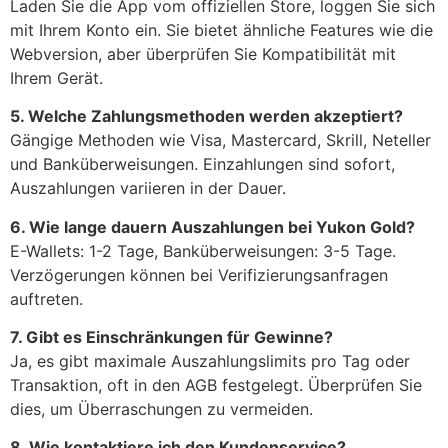
Laden Sie die App vom offiziellen Store, loggen Sie sich
mit Ihrem Konto ein. Sie bietet ähnliche Features wie die
Webversion, aber überprüfen Sie Kompatibilität mit
Ihrem Gerät.
5. Welche Zahlungsmethoden werden akzeptiert?
Gängige Methoden wie Visa, Mastercard, Skrill, Neteller
und Banküberweisungen. Einzahlungen sind sofort,
Auszahlungen variieren in der Dauer.
6. Wie lange dauern Auszahlungen bei Yukon Gold?
E-Wallets: 1-2 Tage, Banküberweisungen: 3-5 Tage.
Verzögerungen können bei Verifizierungsanfragen
auftreten.
7. Gibt es Einschränkungen für Gewinne?
Ja, es gibt maximale Auszahlungslimits pro Tag oder
Transaktion, oft in den AGB festgelegt. Überprüfen Sie
dies, um Überraschungen zu vermeiden.
8. Wie kontaktiere ich den Kundenservice?