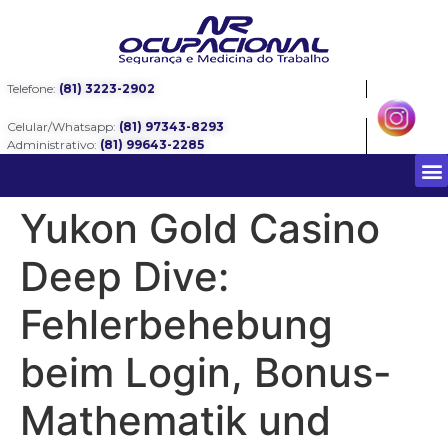
Telefone:
(81) 3223-2902
Celular/Whatsapp:
(81) 97343-8293
Administrativo:
(81) 99643-2285
Yukon Gold Casino
Deep Dive:
Fehlerbehebung
beim Login, Bonus-
Mathematik und