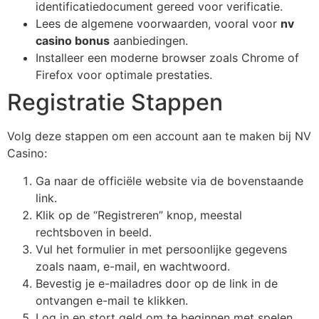
identificatiedocument gereed voor verificatie.
Lees de algemene voorwaarden, vooral voor
nv
casino bonus
aanbiedingen.
Installeer een moderne browser zoals Chrome of
Firefox voor optimale prestaties.
Registratie Stappen
Volg deze stappen om een account aan te maken bij NV
Casino:
Ga naar de officiële website via de bovenstaande
link.
Klik op de “Registreren” knop, meestal
rechtsboven in beeld.
Vul het formulier in met persoonlijke gegevens
zoals naam, e-mail, en wachtwoord.
Bevestig je e-mailadres door op de link in de
ontvangen e-mail te klikken.
Log in en stort geld om te beginnen met spelen,