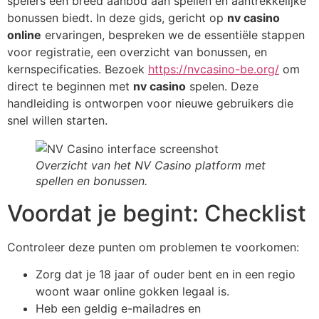
spelers een breed aanbod aan spellen en aantrekkelijke
bonussen biedt. In deze gids, gericht op
nv casino
online
ervaringen, bespreken we de essentiële stappen
voor registratie, een overzicht van bonussen, en
kernspecificaties. Bezoek
https://nvcasino-be.org/
om
direct te beginnen met
nv casino
spelen. Deze
handleiding is ontworpen voor nieuwe gebruikers die
snel willen starten.
Overzicht van het NV Casino platform met
spellen en bonussen.
Voordat je begint: Checklist
Controleer deze punten om problemen te voorkomen:
Zorg dat je 18 jaar of ouder bent en in een regio
woont waar online gokken legaal is.
Heb een geldig e-mailadres en