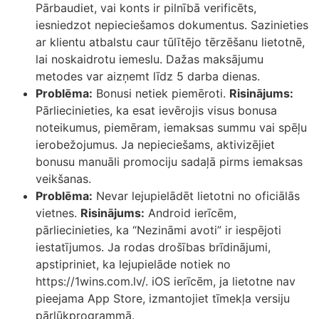
Pārbaudiet, vai konts ir pilnībā verificēts,
iesniedzot nepieciešamos dokumentus. Sazinieties
ar klientu atbalstu caur tūlītējo tērzēšanu lietotnē,
lai noskaidrotu iemeslu. Dažas maksājumu
metodes var aizņemt līdz 5 darba dienas.
Problēma:
Bonusi netiek piemēroti.
Risinājums:
Pārliecinieties, ka esat ievērojis visus bonusa
noteikumus, piemēram, iemaksas summu vai spēļu
ierobežojumus. Ja nepieciešams, aktivizējiet
bonusu manuāli promociju sadaļā pirms iemaksas
veikšanas.
Problēma:
Nevar lejupielādēt lietotni no oficiālās
vietnes.
Risinājums:
Android ierīcēm,
pārliecinieties, ka “Nezināmi avoti” ir iespējoti
iestatījumos. Ja rodas drošības brīdinājumi,
apstipriniet, ka lejupielāde notiek no
https://1wins.com.lv/. iOS ierīcēm, ja lietotne nav
pieejama App Store, izmantojiet tīmekļa versiju
pārlūkprogrammā.