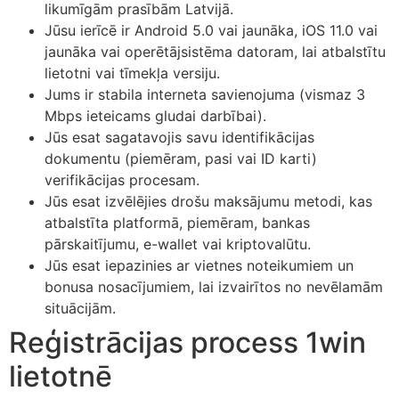
likumīgām prasībām Latvijā.
Jūsu ierīcē ir Android 5.0 vai jaunāka, iOS 11.0 vai
jaunāka vai operētājsistēma datoram, lai atbalstītu
lietotni vai tīmekļa versiju.
Jums ir stabila interneta savienojuma (vismaz 3
Mbps ieteicams gludai darbībai).
Jūs esat sagatavojis savu identifikācijas
dokumentu (piemēram, pasi vai ID karti)
verifikācijas procesam.
Jūs esat izvēlējies drošu maksājumu metodi, kas
atbalstīta platformā, piemēram, bankas
pārskaitījumu, e-wallet vai kriptovalūtu.
Jūs esat iepazinies ar vietnes noteikumiem un
bonusa nosacījumiem, lai izvairītos no nevēlamām
situācijām.
Reģistrācijas process 1win
lietotnē