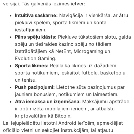
versijai. Tās galvenās iezīmes ietver:
Intuitīva saskarne:
Navigācija ir vienkārša, ar ātru
piekļuvi spēlēm, sporta likmēm un konta
iestatījumiem.
Pilns spēļu klāsts:
Piekļuve tūkstošiem slotu, galda
spēļu un tiešraides kazino spēļu no tādiem
izstrādātājiem kā NetEnt, Microgaming un
Evolution Gaming.
Sporta likmes:
Reāllaika likmes uz dažādiem
sporta notikumiem, ieskaitot futbolu, basketbolu
un tenisu.
Push paziņojumi:
Lietotne sūta paziņojumus par
jauniem bonusiem, notikumiem un laimestiem.
Ātra iemaksa un izņemšana:
Maksājumu apstrāde
ir optimizēta mobilajiem ierīcēm, ar atbalstu
kriptovalūtām kā Bitcoin.
Lai lejupielādētu lietotni Android ierīcēm, apmeklējiet
oficiālo vietni un sekojiet instrukcijām, lai atļautu