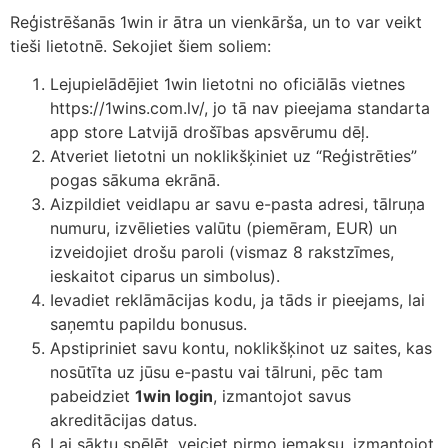
Reģistrēšanās 1win ir ātra un vienkārša, un to var veikt
tieši lietotnē. Sekojiet šiem soliem:
Lejupielādējiet 1win lietotni no oficiālās vietnes
https://1wins.com.lv/, jo tā nav pieejama standarta
app store Latvijā drošības apsvērumu dēļ.
Atveriet lietotni un noklikšķiniet uz “Reģistrēties”
pogas sākuma ekrānā.
Aizpildiet veidlapu ar savu e-pasta adresi, tālruņa
numuru, izvēlieties valūtu (piemēram, EUR) un
izveidojiet drošu paroli (vismaz 8 rakstzīmes,
ieskaitot ciparus un simbolus).
Ievadiet reklāmācijas kodu, ja tāds ir pieejams, lai
saņemtu papildu bonusus.
Apstipriniet savu kontu, noklikšķinot uz saites, kas
nosūtīta uz jūsu e-pastu vai tālruni, pēc tam
pabeidziet
1win login
, izmantojot savus
akreditācijas datus.
Lai sāktu spēlēt, veiciet pirmo iemaksu, izmantojot