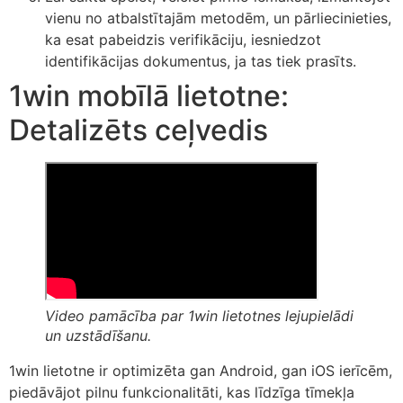
vienu no atbalstītajām metodēm, un pārliecinieties,
ka esat pabeidzis verifikāciju, iesniedzot
identifikācijas dokumentus, ja tas tiek prasīts.
1win mobīlā lietotne:
Detalizēts ceļvedis
Video pamācība par 1win lietotnes lejupielādi
un uzstādīšanu.
1win lietotne ir optimizēta gan Android, gan iOS ierīcēm,
piedāvājot pilnu funkcionalitāti, kas līdzīga tīmekļa