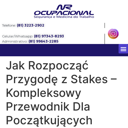
Telefone:
(81) 3223-2902
Celular/Whatsapp:
(81) 97343-8293
Administrativo:
(81) 99643-2285
Jak Rozpocząć
Przygodę z Stakes –
Kompleksowy
Przewodnik Dla
Początkujących