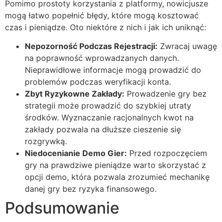
Pomimo prostoty korzystania z platformy, nowicjusze
mogą łatwo popełnić błędy, które mogą kosztować
czas i pieniądze. Oto niektóre z nich i jak ich uniknąć:
Nepozorność Podczas Rejestracji:
Zwracaj uwagę
na poprawność wprowadzanych danych.
Nieprawidłowe informacje mogą prowadzić do
problemów podczas weryfikacji konta.
Zbyt Ryzykowne Zakłady:
Prowadzenie gry bez
strategii może prowadzić do szybkiej utraty
środków. Wyznaczanie racjonalnych kwot na
zakłady pozwala na dłuższe cieszenie się
rozgrywką.
Niedocenianie Demo Gier:
Przed rozpoczęciem
gry na prawdziwe pieniądze warto skorzystać z
opcji demo, która pozwala zrozumieć mechanikę
danej gry bez ryzyka finansowego.
Podsumowanie