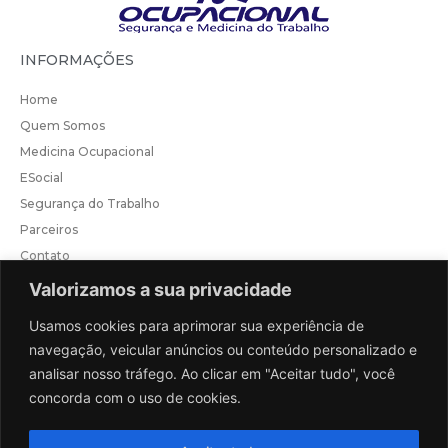
INFORMAÇÕES
Home
Quem Somos
Medicina Ocupacional
ESocial
Segurança do Trabalho
Parceiros
Contato
Valorizamos a sua privacidade
CONTATO
Usamos cookies para aprimorar sua experiência de
Telefone/Whatsapp:
(81) 97343-8293
Atendimento
navegação, veicular anúncios ou conteúdo personalizado e
administrativo:
(81) 99643-2285
analisar nosso tráfego. Ao clicar em "Aceitar tudo", você
gerencia@nrocupacional.com.br
concorda com o uso de cookies.
R. Dom Carlos Coelho, 64.
Boa Vista, Recife – PE