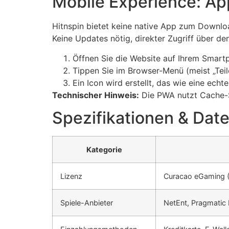
Mobile Experience: Ap
Hitnspin bietet keine native App zum Downlo
Keine Updates nötig, direkter Zugriff über den
Öffnen Sie die Website auf Ihrem Smart
Tippen Sie im Browser-Menü (meist „Teil
Ein Icon wird erstellt, das wie eine echt
Technischer Hinweis:
Die PWA nutzt Cache-Sp
Spezifikationen & Dat
Kategorie
Lizenz
Curacao eGaming (
Spiele-Anbieter
NetEnt, Pragmatic 