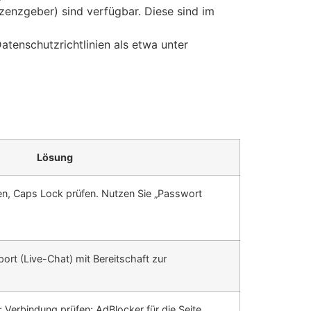
izenzgeber) sind verfügbar. Diese sind im
atenschutzrichtlinien als etwa unter
Lösung
n, Caps Lock prüfen. Nutzen Sie „Passwort
ort (Live-Chat) mit Bereitschaft zur
Verbindung prüfen; AdBlocker für die Seite