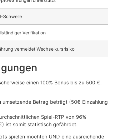
yptowährungen unterstützt
d-Schwelle
lständiger Verifikation
hrung vermeidet Wechselkursrisiko
ingungen
pischerweise einen 100% Bonus bis zu 500 €.
zu umsetzende Betrag beträgt (50€ Einzahlung
urchschnittlichen Spiel-RTP von 96%
 ist somit statistisch gefährdet.
lots spielen möchten UND eine ausreichende