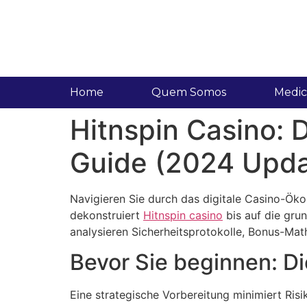
Home
Quem Somos
Medic
Hitnspin Casino: 
Guide (2024 Upda
Navigieren Sie durch das digitale Casino-Ök
dekonstruiert
Hitnspin casino
bis auf die gru
analysieren Sicherheitsprotokolle, Bonus-Mat
Bevor Sie beginnen: Di
Eine strategische Vorbereitung minimiert Risi