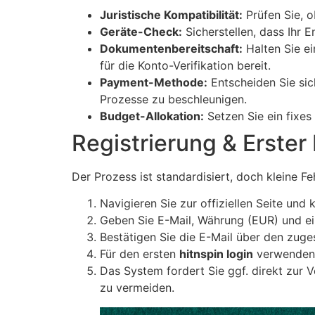
Juristische Kompatibilität:
Prüfen Sie, o
Geräte-Check:
Sicherstellen, dass Ihr 
Dokumentenbereitschaft:
Halten Sie ei
für die Konto-Verifikation bereit.
Payment-Methode:
Entscheiden Sie sic
Prozesse zu beschleunigen.
Budget-Allokation:
Setzen Sie ein fixes
Registrierung & Erster 
Der Prozess ist standardisiert, doch kleine F
Navigieren Sie zur offiziellen Seite und k
Geben Sie E-Mail, Währung (EUR) und e
Bestätigen Sie die E-Mail über den zuge
Für den ersten
hitnspin login
verwenden 
Das System fordert Sie ggf. direkt zur 
zu vermeiden.