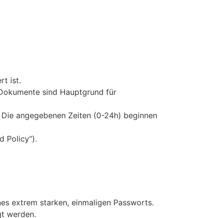
t ist.
 Dokumente sind Hauptgrund für
. Die angegebenen Zeiten (0-24h) beginnen
 Policy“).
es extrem starken, einmaligen Passworts.
gt werden.