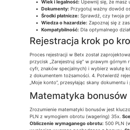
Wiek i legalność:
Upewnij się, że masz uk
Dokumenty:
Przygotuj ważny dowód oso
Środki płatnicze:
Sprawdź, czy twoja pr
Wiedza o hazardzie:
Zapoznaj się z zas
Kompatybilność:
Dla optymalnego dział
Rejestracja krok po kr
Proces rejestracji w Betx został zaprojektow
przycisk „Zarejestruj się” w prawym górnym r
cyfr, znaków specjalnych) i wybierz walutę k
z dokumentem tożsamości. 4. Potwierdź rejest
„Moje konto”, przesyłając skany dokumentu i
Matematyka bonusów i
Zrozumienie matematyki bonusów jest klucz
PLN z wymogiem obrotu (wagering) 35x.
Sce
Obliczenie wymaganego obrotu:
500 PLN (wa