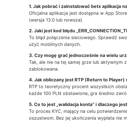
1. Jak pobrać i zainstalować betx aplikacja n
Oficjalna aplikacja jest dostępna w App Store
(wersja 13.0 lub nowsza).
2. Jaki jest kod błędu „ERR_CONNECTION_T
To błąd połączenia sieciowego. Sprawdź swo
użyć mobilnych danych.
3. Czy mogę grać jednocześnie na wielu ur
Tak, ale nie na tej samej grze lub aktywnym
zablokowana.
4. Jak obliczany jest RTP (Return to Player)
RTP to teoretyczny procent wszystkich obst
każde 100 PLN obstawione, gra średnio zwróc
5. Co to jest „walidacja konta” i dlaczego j
To proces KYC, mający na celu potwierdzenie
oszustwom. Bez jej ukończenia wypłata nie 