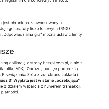
wdź regulamin dla konkretnych metod.
cja jest chroniona zaawansowanym
uje generatory liczb losowych (RNG)
ji „Odpowiedzialna gra” można ustawić limity
usze
lną aplikację z strony betxpl.com.pl, a nie z
 dla pliku APK). Opróżnij pamięć podręczną
.
Rozwiązanie: Zrób zrzut ekranu zakładu i
usz 3: Wypłata jest w stanie „oczekująca”
ię z działem wsparcia z numerem transakcji.
płatności.