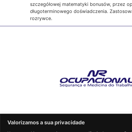
szczegółowej matematyki bonusów, przez opt
długoterminowego doświadczenia. Zastosowani
rozrywce.
Valorizamos a sua privacidade