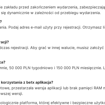
e zakładu przed zakończeniem wydarzenia, zabezpieczając
a się dynamicznie w zależności od przebiegu wydarzenia.
?
nia. Podaj adres e-mail użyty przy rejestracji. Otrzymasz li
acji?
dczas rejestracji. Aby grać w innej walucie, musisz założyć
ca?
ennie, 50 000 PLN tygodniowo i 150 000 PLN miesięcznie. 
korzystania z betx aplikacja?
owe, przestarzała wersja aplikacji lub brak pamięci RAM na
owszej wersji.
ogicznie platforma, której efektywne i bezpieczne użyt