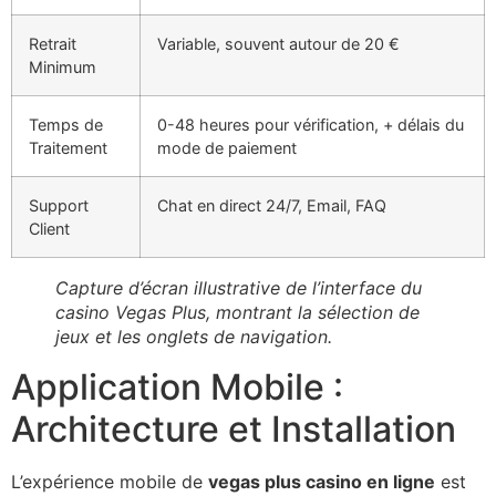
Retrait
Variable, souvent autour de 20 €
Minimum
Temps de
0-48 heures pour vérification, + délais du
Traitement
mode de paiement
Support
Chat en direct 24/7, Email, FAQ
Client
Capture d’écran illustrative de l’interface du
casino Vegas Plus, montrant la sélection de
jeux et les onglets de navigation.
Application Mobile :
Architecture et Installation
L’expérience mobile de
vegas plus casino en ligne
est