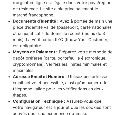
d’argent en ligne est légale dans votre pays/région
de résidence. Le site cible principalement le
marché francophone.
Documents d’Identité :
Ayez à portée de main une
pièce d’identité valide (passeport, carte nationale)
et un justificatif de domicile récent (moins de 3
mois). La vérification KYC (Know Your Customer)
est obligatoire.
Moyens de Paiement :
Préparez votre méthode de
dépôt préférée (carte, portefeuille électronique,
cryptomonnaie). Vérifiez les limites minimales et
maximales.
Adresse Email et Numéro :
Utilisez une adresse
email active et accessible, ainsi qu’un numéro de
téléphone valide pour les vérifications en deux
étapes.
Configuration Technique :
Assurez-vous que
votre navigateur est à jour et que les cookies sont
activés pour une expérience optimale.