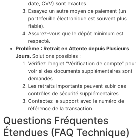
date, CVV) sont exactes.
Essayez un autre moyen de paiement (un
portefeuille électronique est souvent plus
fiable).
Assurez-vous que le dépôt minimum est
respecté.
Problème : Retrait en Attente depuis Plusieurs
Jours.
Solutions possibles :
Vérifiez l’onglet “Vérification de compte” pour
voir si des documents supplémentaires sont
demandés.
Les retraits importants peuvent subir des
contrôles de sécurité supplémentaires.
Contactez le support avec le numéro de
référence de la transaction.
Questions Fréquentes
Étendues (FAQ Technique)