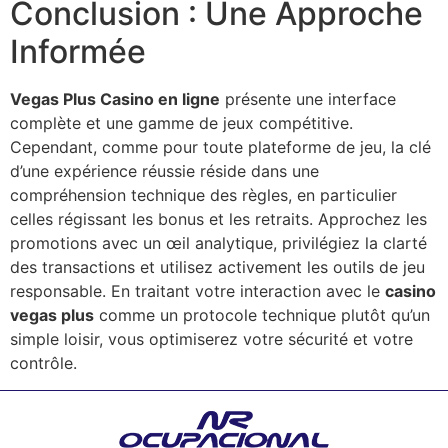
Conclusion : Une Approche
Informée
Vegas Plus Casino en ligne
présente une interface
complète et une gamme de jeux compétitive.
Cependant, comme pour toute plateforme de jeu, la clé
d’une expérience réussie réside dans une
compréhension technique des règles, en particulier
celles régissant les bonus et les retraits. Approchez les
promotions avec un œil analytique, privilégiez la clarté
des transactions et utilisez activement les outils de jeu
responsable. En traitant votre interaction avec le
casino
vegas plus
comme un protocole technique plutôt qu’un
simple loisir, vous optimiserez votre sécurité et votre
contrôle.