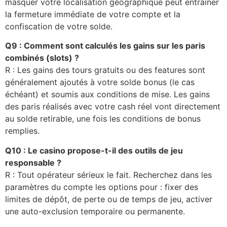
masquer votre localisation géographique peut entraîner
la fermeture immédiate de votre compte et la
confiscation de votre solde.
Q9 : Comment sont calculés les gains sur les paris
combinés (slots) ?
R : Les gains des tours gratuits ou des features sont
généralement ajoutés à votre solde bonus (le cas
échéant) et soumis aux conditions de mise. Les gains
des paris réalisés avec votre cash réel vont directement
au solde retirable, une fois les conditions de bonus
remplies.
Q10 : Le casino propose-t-il des outils de jeu
responsable ?
R : Tout opérateur sérieux le fait. Recherchez dans les
paramètres du compte les options pour : fixer des
limites de dépôt, de perte ou de temps de jeu, activer
une auto-exclusion temporaire ou permanente.