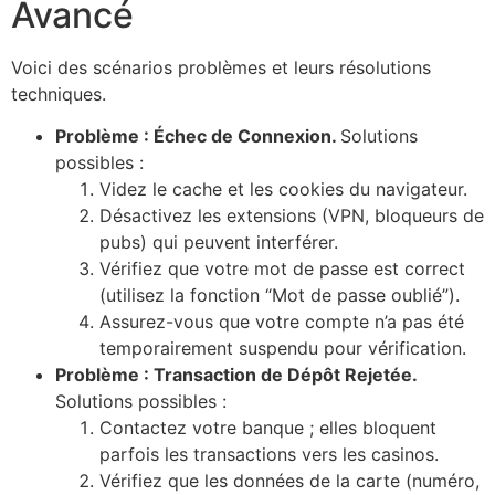
Avancé
Voici des scénarios problèmes et leurs résolutions
techniques.
Problème : Échec de Connexion.
Solutions
possibles :
Videz le cache et les cookies du navigateur.
Désactivez les extensions (VPN, bloqueurs de
pubs) qui peuvent interférer.
Vérifiez que votre mot de passe est correct
(utilisez la fonction “Mot de passe oublié”).
Assurez-vous que votre compte n’a pas été
temporairement suspendu pour vérification.
Problème : Transaction de Dépôt Rejetée.
Solutions possibles :
Contactez votre banque ; elles bloquent
parfois les transactions vers les casinos.
Vérifiez que les données de la carte (numéro,