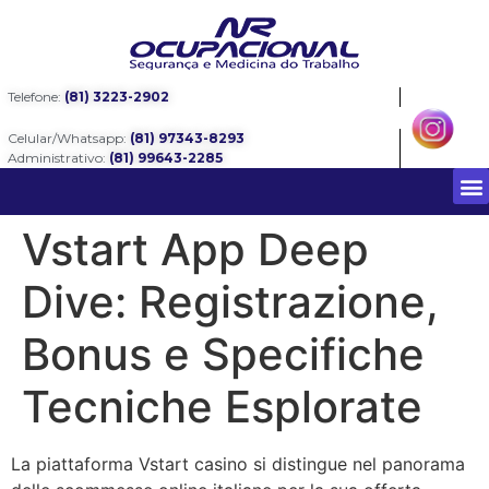
Telefone:
(81) 3223-2902
Celular/Whatsapp:
(81) 97343-8293
Administrativo:
(81) 99643-2285
Vstart App Deep
Dive: Registrazione,
Bonus e Specifiche
Tecniche Esplorate
La piattaforma Vstart casino si distingue nel panorama