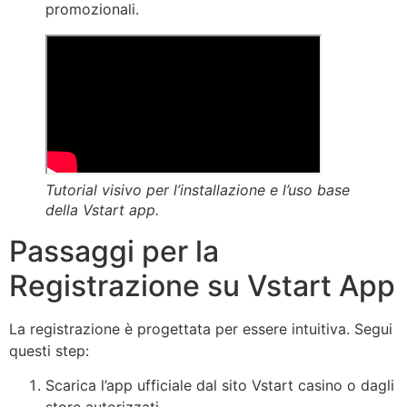
promozionali.
Tutorial visivo per l’installazione e l’uso base
della Vstart app.
Passaggi per la
Registrazione su Vstart App
La registrazione è progettata per essere intuitiva. Segui
questi step:
Scarica l’app ufficiale dal sito Vstart casino o dagli