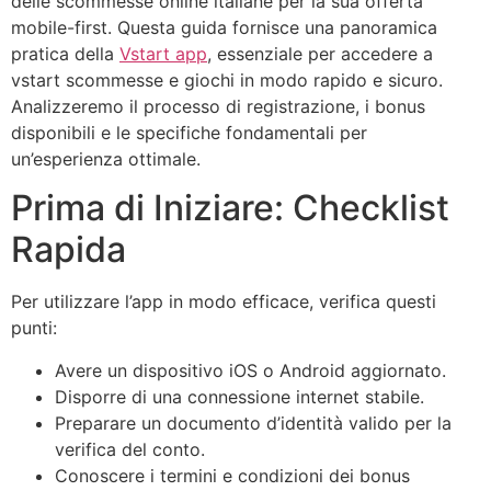
delle scommesse online italiane per la sua offerta
mobile-first. Questa guida fornisce una panoramica
pratica della
Vstart app
, essenziale per accedere a
vstart scommesse e giochi in modo rapido e sicuro.
Analizzeremo il processo di registrazione, i bonus
disponibili e le specifiche fondamentali per
un’esperienza ottimale.
Prima di Iniziare: Checklist
Rapida
Per utilizzare l’app in modo efficace, verifica questi
punti:
Avere un dispositivo iOS o Android aggiornato.
Disporre di una connessione internet stabile.
Preparare un documento d’identità valido per la
verifica del conto.
Conoscere i termini e condizioni dei bonus