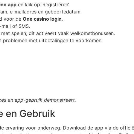
ino app
en klik op ‘Registreren’.
naam, e-mailadres en geboortedatum.
d voor de
One casino login
.
e-mail of SMS.
 met spelen; dit activeert vaak welkomstbonussen.
om problemen met uitbetalingen te voorkomen.
roces en app-gebruik demonstreert.
ie en Gebruik
e ervaring voor onderweg. Download de app via de officiële 