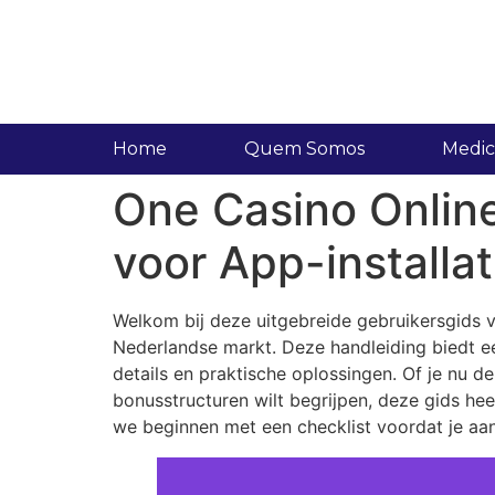
Home
Quem Somos
Medic
One Casino Onlin
voor App-install
Welkom bij deze uitgebreide gebruikersgids 
Nederlandse markt. Deze handleiding biedt ee
details en praktische oplossingen. Of je nu d
bonusstructuren wilt begrijpen, deze gids hee
we beginnen met een checklist voordat je aan