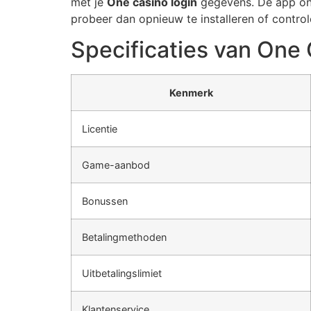
met je
One casino login
gegevens. De app ond
probeer dan opnieuw te installeren of control
Specificaties van One
Kenmerk
Licentie
Game-aanbod
Bonussen
Betalingmethoden
Uitbetalingslimiet
Klantenservice