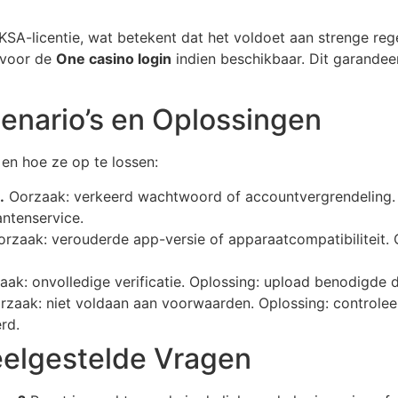
SA-licentie, wat betekent dat het voldoet aan strenge reg
 voor de
One casino login
indien beschikbaar. Dit garandee
enario’s en Oplossingen
en hoe ze op te lossen:
.
Oorzaak: verkeerd wachtwoord of accountvergrendeling. 
ntenservice.
rzaak: verouderde app-versie of apparaatcompatibiliteit.
ak: onvolledige verificatie. Oplossing: upload benodigde 
zaak: niet voldaan aan voorwaarden. Oplossing: controleer
rd.
eelgestelde Vragen