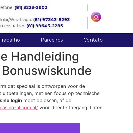
lefone:
(81) 3223-2902
lular/Whatsapp:
(81) 97343-8293
ministrativo:
(81) 99643-2285
Trabalho
Parceiros
Contato
he Handleiding
en Bonuswiskunde
rm dat speciaal is ontworpen voor de
t uitbetalingen, met een focus op technische
sino login
moet oplossen, of de
casino-nl.com.nl/
voor directe toegang. Laten