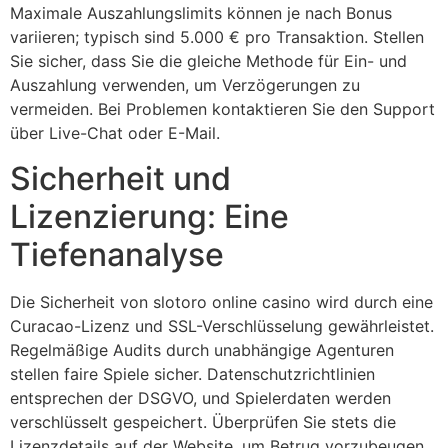
Maximale Auszahlungslimits können je nach Bonus
variieren; typisch sind 5.000 € pro Transaktion. Stellen
Sie sicher, dass Sie die gleiche Methode für Ein- und
Auszahlung verwenden, um Verzögerungen zu
vermeiden. Bei Problemen kontaktieren Sie den Support
über Live-Chat oder E-Mail.
Sicherheit und
Lizenzierung: Eine
Tiefenanalyse
Die Sicherheit von slotoro online casino wird durch eine
Curacao-Lizenz und SSL-Verschlüsselung gewährleistet.
Regelmäßige Audits durch unabhängige Agenturen
stellen faire Spiele sicher. Datenschutzrichtlinien
entsprechen der DSGVO, und Spielerdaten werden
verschlüsselt gespeichert. Überprüfen Sie stets die
Lizenzdetails auf der Website, um Betrug vorzubeugen.