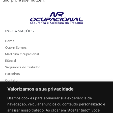
und profitabel nutzen.
INFORMAÇÕES
Home
Quem Somos
Medicina Ocupacional
ESocial
Segurança do Trabalho
Parceiros
Contato
Valorizamos a sua privacidade
CONTATO
Usamos cookies para aprimorar sua experiência de
Telefone/Whatsapp:
(81) 97343-8293
Atendimento
navegação, veicular anúncios ou conteúdo personalizado e
administrativo:
(81) 99643-2285
analisar nosso tráfego. Ao clicar em "Aceitar tudo", você
gerencia@nrocupacional.com.br