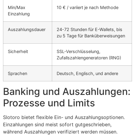
Min/Max
10 € / variiert je nach Methode
Einzahlung
Auszahlungsdauer
24-72 Stunden für E-Wallets, bis
zu 5 Tage für Banküberweisungen
Sicherheit
SSL-Verschlüsselung,
Zufallszahlengeneratoren (RNG)
Sprachen
Deutsch, Englisch, und andere
Banking und Auszahlungen:
Prozesse und Limits
Slotoro bietet flexible Ein- und Auszahlungsoptionen.
Einzahlungen sind meist sofort gutgeschrieben,
während Auszahlungen verifiziert werden müssen.