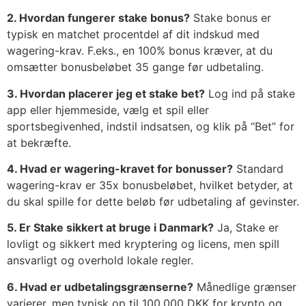
2. Hvordan fungerer stake bonus?
Stake bonus er
typisk en matchet procentdel af dit indskud med
wagering-krav. F.eks., en 100% bonus kræver, at du
omsætter bonusbeløbet 35 gange før udbetaling.
3. Hvordan placerer jeg et stake bet?
Log ind på stake
app eller hjemmeside, vælg et spil eller
sportsbegivenhed, indstil indsatsen, og klik på “Bet” for
at bekræfte.
4. Hvad er wagering-kravet for bonusser?
Standard
wagering-krav er 35x bonusbeløbet, hvilket betyder, at
du skal spille for dette beløb før udbetaling af gevinster.
5. Er Stake sikkert at bruge i Danmark?
Ja, Stake er
lovligt og sikkert med kryptering og licens, men spill
ansvarligt og overhold lokale regler.
6. Hvad er udbetalingsgrænserne?
Månedlige grænser
varierer, men typisk op til 100.000 DKK for krypto og