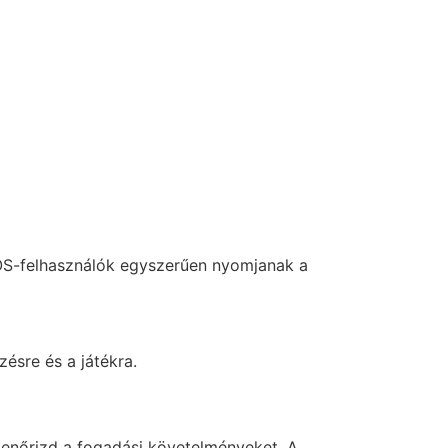
. iOS-felhasználók egyszerűen nyomjanak a
zésre és a játékra.
llenőrizd a fogadási követelményeket. A