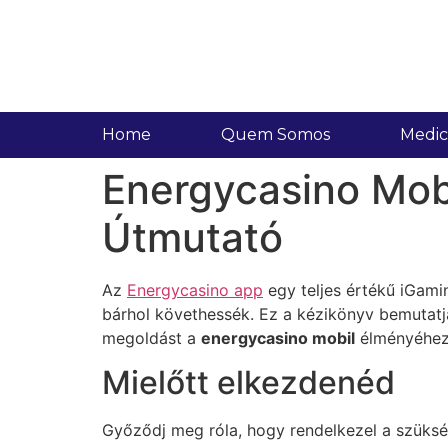
Home
Quem Somos
Medic
Energycasino Mobi
Útmutató
Az
Energycasino app
egy teljes értékű iGami
bárhol követhessék. Ez a kézikönyv bemutatja,
megoldást a
energycasino mobil
élményéhez
Mielőtt elkezdenéd
Győződj meg róla, hogy rendelkezel a szüksé