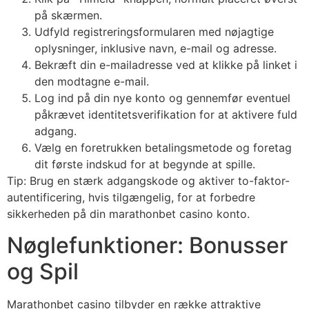
på skærmen.
Udfyld registreringsformularen med nøjagtige
oplysninger, inklusive navn, e-mail og adresse.
Bekræft din e-mailadresse ved at klikke på linket i
den modtagne e-mail.
Log ind på din nye konto og gennemfør eventuel
påkrævet identitetsverifikation for at aktivere fuld
adgang.
Vælg en foretrukken betalingsmetode og foretag
dit første indskud for at begynde at spille.
Tip: Brug en stærk adgangskode og aktiver to-faktor-
autentificering, hvis tilgængelig, for at forbedre
sikkerheden på din marathonbet casino konto.
Nøglefunktioner: Bonusser
og Spil
Marathonbet casino tilbyder en række attraktive