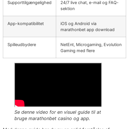
Supporttilgængelighed
24/7 live chat, e-mail og FAQ-
sektion
App-kompatibilitet
iOS og Android via
marathonbet app download
Spilleudbydere
NetEnt, Microgaming, Evolution
Gaming med flere
Se denne video for en visuel guide til at
bruge marathonbet casino og app.