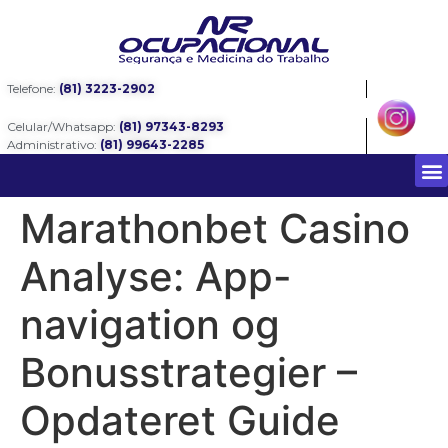
Telefone:
(81) 3223-2902
Celular/Whatsapp:
(81) 97343-8293
Administrativo:
(81) 99643-2285
Marathonbet Casino
Analyse: App-
navigation og
Bonusstrategier –
Opdateret Guide