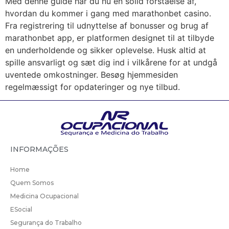
Med denne guide har du nu en solid forståelse af,
hvordan du kommer i gang med marathonbet casino.
Fra registrering til udnyttelse af bonusser og brug af
marathonbet app, er platformen designet til at tilbyde
en underholdende og sikker oplevelse. Husk altid at
spille ansvarligt og sæt dig ind i vilkårene for at undgå
uventede omkostninger. Besøg hjemmesiden
regelmæssigt for opdateringer og nye tilbud.
INFORMAÇÕES
Home
Quem Somos
Medicina Ocupacional
ESocial
Segurança do Trabalho