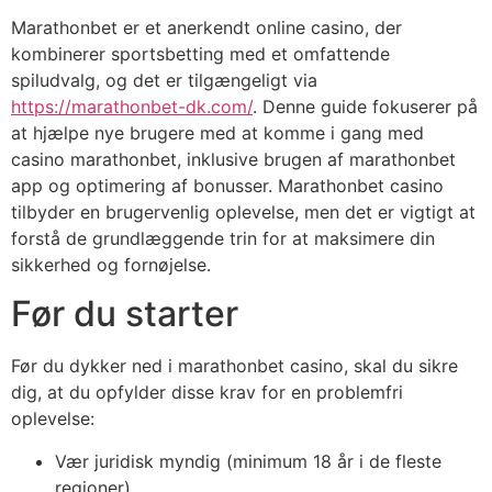
Marathonbet er et anerkendt online casino, der
kombinerer sportsbetting med et omfattende
spiludvalg, og det er tilgængeligt via
https://marathonbet-dk.com/
. Denne guide fokuserer på
at hjælpe nye brugere med at komme i gang med
casino marathonbet, inklusive brugen af marathonbet
app og optimering af bonusser. Marathonbet casino
tilbyder en brugervenlig oplevelse, men det er vigtigt at
forstå de grundlæggende trin for at maksimere din
sikkerhed og fornøjelse.
Før du starter
Før du dykker ned i marathonbet casino, skal du sikre
dig, at du opfylder disse krav for en problemfri
oplevelse:
Vær juridisk myndig (minimum 18 år i de fleste
regioner).