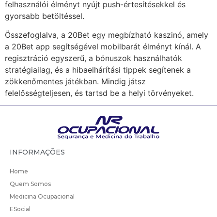
felhasználói élményt nyújt push-értesítésekkel és
gyorsabb betöltéssel.
Összefoglalva, a 20Bet egy megbízható kaszinó, amely
a 20Bet app segítségével mobilbarát élményt kínál. A
regisztráció egyszerű, a bónuszok használhatók
stratégiailag, és a hibaelhárítási tippek segítenek a
zökkenőmentes játékban. Mindig játsz
felelősségteljesen, és tartsd be a helyi törvényeket.
INFORMAÇÕES
Home
Quem Somos
Medicina Ocupacional
ESocial