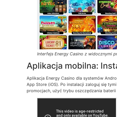
Interfejs Energy Casino z widocznymi p
Aplikacja mobilna: Inst
Aplikacja Energy Casino dla systemów Android
App Store (iOS). Po instalacji zaloguj się t
promocjach, użyć trybu oszczędzania baterii 