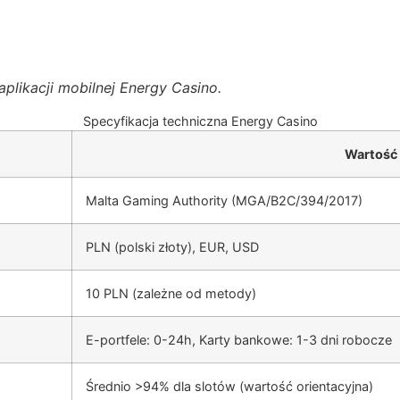
plikacji mobilnej Energy Casino.
Specyfikacja techniczna Energy Casino
Wartość 
Malta Gaming Authority (MGA/B2C/394/2017)
PLN (polski złoty), EUR, USD
10 PLN (zależne od metody)
E-portfele: 0-24h, Karty bankowe: 1-3 dni robocze
Średnio >94% dla slotów (wartość orientacyjna)