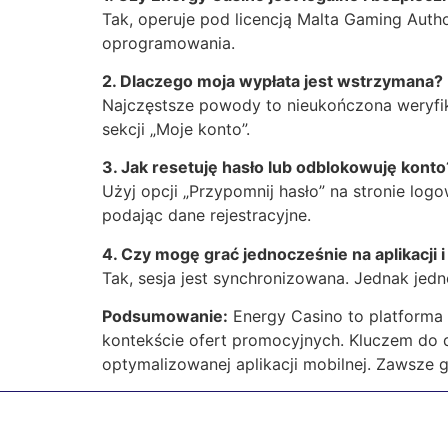
Tak, operuje pod licencją Malta Gaming Auth
oprogramowania.
2. Dlaczego moja wypłata jest wstrzymana?
Najczęstsze powody to nieukończona weryfi
sekcji „Moje konto”.
3. Jak resetuję hasło lub odblokowuję konto
Użyj opcji „Przypomnij hasło” na stronie lo
podając dane rejestracyjne.
4. Czy mogę grać jednocześnie na aplikacji 
Tak, sesja jest synchronizowana. Jednak j
Podsumowanie:
Energy Casino to platforma 
kontekście ofert promocyjnych. Kluczem do 
optymalizowanej aplikacji mobilnej. Zawsze g