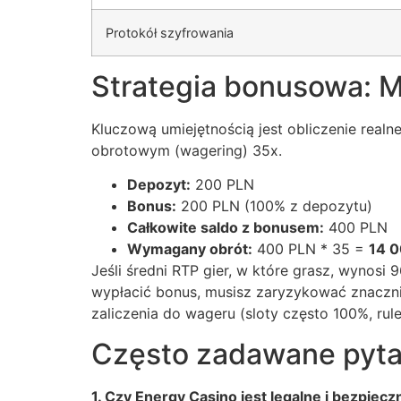
Protokół szyfrowania
Strategia bonusowa:
Kluczową umiejętnością jest obliczenie rea
obrotowym (wagering) 35x.
Depozyt:
200 PLN
Bonus:
200 PLN (100% z depozytu)
Całkowite saldo z bonusem:
400 PLN
Wymagany obrót:
400 PLN * 35 =
14 
Jeśli średni RTP gier, w które grasz, wynosi
wypłacić bonus, musisz zaryzykować znaczn
zaliczenia do wageru (sloty często 100%, ru
Często zadawane pyta
1. Czy Energy Casino jest legalne i bezpiec