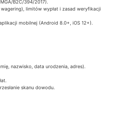
 – MGA/B2C/394/2017).
gering), limitów wypłat i zasad weryfikacji
likacji mobilnej (Android 8.0+, iOS 12+).
mię, nazwisko, data urodzenia, adres).
at.
rzesłanie skanu dowodu.