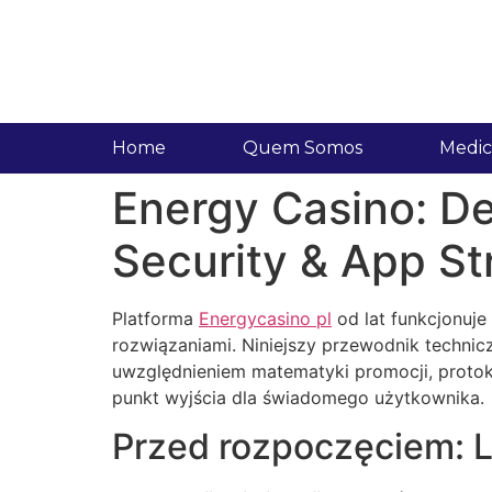
Home
Quem Somos
Medic
Energy Casino: D
Security & App St
Platforma
Energycasino pl
od lat funkcjonuje
rozwiązaniami. Niniejszy przewodnik techni
uwzględnieniem matematyki promocji, protok
punkt wyjścia dla świadomego użytkownika.
Przed rozpoczęciem: L