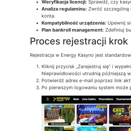
Weryfikacja licencji:
Sprawdź, czy kasyn
Analiza regulaminu:
Zwróć szczególną u
konta.
Kompatybilność urządzenia:
Upewnij si
Plan bankroll management:
Zdefiniuj b
Proces rejestracji krok
Rejestracja w Energy Kasyno jest standardow
Kliknij przycisk „Zarejestruj się” i wy
Nieprawidłowości utrudnią późniejszą we
Potwierdź adres e-mail poprzez link ak
Po pierwszym logowaniu system może p