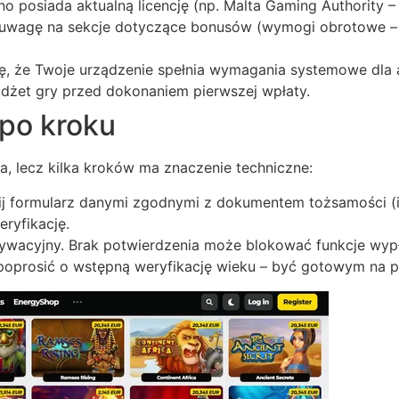
o posiada aktualną licencję (np. Malta Gaming Authority
wagę na sekcje dotyczące bonusów (wymogi obrotowe – wa
ę, że Twoje urządzenie spełnia wymagania systemowe dla ap
udżet gry przed dokonaniem pierwszej wpłaty.
 po kroku
a, lecz kilka kroków ma znaczenie techniczne:
pełnij formularz danymi zgodnymi z dokumentem tożsamości (i
ryfikację.
tywacyjny. Brak potwierdzenia może blokować funkcje wypł
oprosić o wstępną weryfikację wieku – być gotowym na p