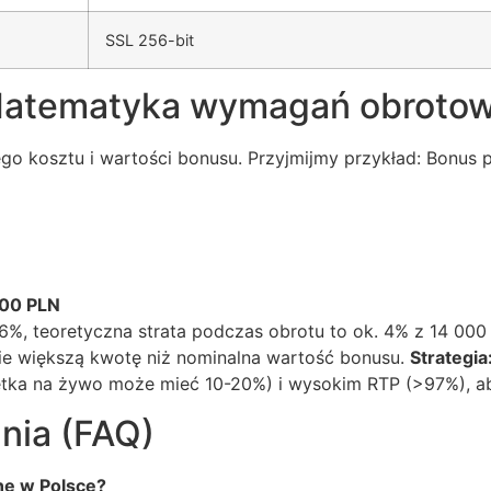
SSL 256-bit
 Matematyka wymagań obroto
lnego kosztu i wartości bonusu. Przyjmijmy przykład: Bon
000 PLN
 96%, teoretyczna strata podczas obrotu to ok. 4% z 14 000
ie większą kwotę niż nominalna wartość bonusu.
Strategia
letka na żywo może mieć 10-20%) i wysokim RTP (>97%), ab
nia (FAQ)
zne w Polsce?