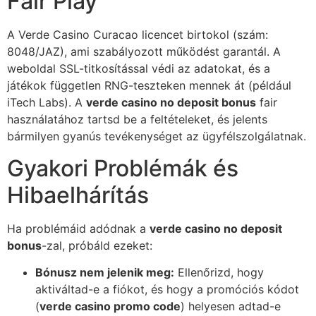
Fair Play
A Verde Casino Curacao licencet birtokol (szám:
8048/JAZ), ami szabályozott működést garantál. A
weboldal SSL-titkosítással védi az adatokat, és a
játékok független RNG-teszteken mennek át (például
iTech Labs). A
verde casino no deposit bonus
fair
használatához tartsd be a feltételeket, és jelents
bármilyen gyanús tevékenységet az ügyfélszolgálatnak.
Gyakori Problémák és
Hibaelhárítás
Ha problémáid adódnak a
verde casino no deposit
bonus
-zal, próbáld ezeket:
Bónusz nem jelenik meg:
Ellenőrizd, hogy
aktiváltad-e a fiókot, és hogy a promóciós kódot
(
verde casino promo code
) helyesen adtad-e