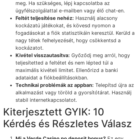
meg. Ha szükséges, lépj kapcsolatba az
ügyfélszolgálattal e-mailben vagy élő chat-en.
Feltét teljesítése nehéz:
Használj alacsony
kockázatú játékokat, és kövesd nyomon a
fogadásokat a fiók statisztikáin keresztül. Kerüld a
nagy tétek felhelyezését, hogy csökkentsd a
kockázatot.
Kivétel visszautasítva:
Győződj meg arról, hogy
teljesítetted a feltétet és nem lépted túl a
maximális kivételi limitet. Ellenőrizd a banki
adataidat a fiókbeállításokban.
Technikai problémák az appban:
Telepítsd újra az
alkalmazást vagy töröld a gyorsítótárat. Használj
stabil internetkapcsolatot.
Kiterjesztett GYIK: 10
Kérdés és Részletes Válasz
Mi a Verde Casino no deposit bonus?
Ez egy