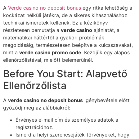
A
Verde casino no deposit bonus
egy ritka lehetőség a
kockázat nélküli játékra, de a sikeres kihasználáshoz
technikai ismeretek kellenek. Ez a kézikönyv
részletesen bemutatja a
verde casino
ajánlatát, a
matematikai háttértől a gyakori problémák
megoldásáig, természetesen beépítve a kulcsszavakat,
mint a
verde casino promo code
. Kezdjük egy alapos
ellenőrzőlistával, mielőtt belemerülnél.
Before You Start: Alapvető
Ellenőrzőlista
A
verde casino no deposit bonus
igénybevétele előtt
győződj meg az alábbiakról:
Érvényes e-mail cím és személyes adatok a
regisztrációhoz.
Ismerd a helyi szerencsejáték-törvényeket, hogy