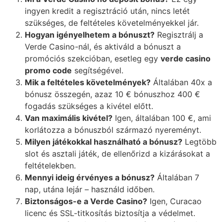
ingyen kredit a regisztráció után, nincs letét
szükséges, de feltételes követelményekkel jár.
Hogyan igényelhetem a bónuszt?
Regisztrálj a
Verde Casino-nál, és aktiváld a bónuszt a
promóciós szekcióban, esetleg egy
verde casino
promo code
segítségével.
Mik a feltételes követelmények?
Általában 40x a
bónusz összegén, azaz 10 € bónuszhoz 400 €
fogadás szükséges a kivétel előtt.
Van maximális kivétel?
Igen, általában 100 €, ami
korlátozza a bónuszból származó nyereményt.
Milyen játékokkal használható a bónusz?
Legtöbb
slot és asztali játék, de ellenőrizd a kizárásokat a
feltételekben.
Mennyi ideig érvényes a bónusz?
Általában 7
nap, utána lejár – használd időben.
Biztonságos-e a Verde Casino?
Igen, Curacao
licenc és SSL-titkosítás biztosítja a védelmet.