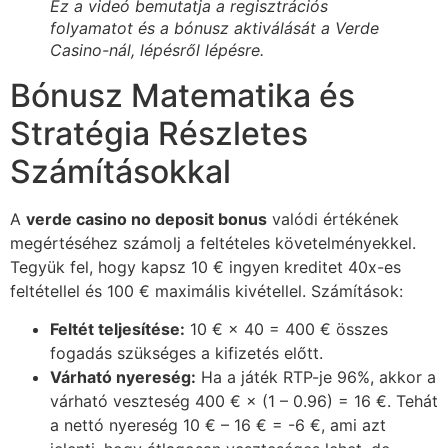
Ez a videó bemutatja a regisztrációs
folyamatot és a bónusz aktiválását a Verde
Casino-nál, lépésről lépésre.
Bónusz Matematika és
Stratégia Részletes
Számításokkal
A
verde casino no deposit bonus
valódi értékének
megértéséhez számolj a feltételes követelményekkel.
Tegyük fel, hogy kapsz 10 € ingyen kreditet 40x-es
feltétellel és 100 € maximális kivétellel. Számítások:
Feltét teljesítése:
10 € × 40 = 400 € összes
fogadás szükséges a kifizetés előtt.
Várható nyereség:
Ha a játék RTP-je 96%, akkor a
várható veszteség 400 € × (1 – 0.96) = 16 €. Tehát
a nettó nyereség 10 € – 16 € = -6 €, ami azt