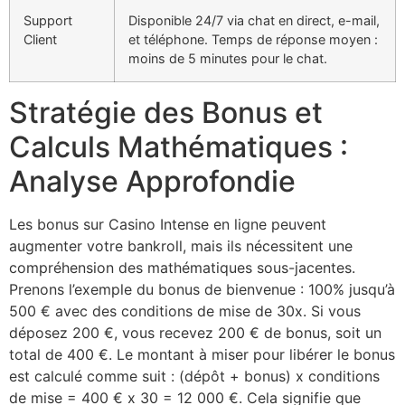
Support
Disponible 24/7 via chat en direct, e-mail,
Client
et téléphone. Temps de réponse moyen :
moins de 5 minutes pour le chat.
Stratégie des Bonus et
Calculs Mathématiques :
Analyse Approfondie
Les bonus sur Casino Intense en ligne peuvent
augmenter votre bankroll, mais ils nécessitent une
compréhension des mathématiques sous-jacentes.
Prenons l’exemple du bonus de bienvenue : 100% jusqu’à
500 € avec des conditions de mise de 30x. Si vous
déposez 200 €, vous recevez 200 € de bonus, soit un
total de 400 €. Le montant à miser pour libérer le bonus
est calculé comme suit : (dépôt + bonus) x conditions
de mise = 400 € x 30 = 12 000 €. Cela signifie que