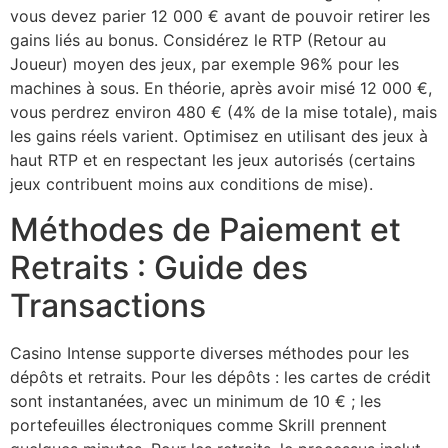
vous devez parier 12 000 € avant de pouvoir retirer les
gains liés au bonus. Considérez le RTP (Retour au
Joueur) moyen des jeux, par exemple 96% pour les
machines à sous. En théorie, après avoir misé 12 000 €,
vous perdrez environ 480 € (4% de la mise totale), mais
les gains réels varient. Optimisez en utilisant des jeux à
haut RTP et en respectant les jeux autorisés (certains
jeux contribuent moins aux conditions de mise).
Méthodes de Paiement et
Retraits : Guide des
Transactions
Casino Intense supporte diverses méthodes pour les
dépôts et retraits. Pour les dépôts : les cartes de crédit
sont instantanées, avec un minimum de 10 € ; les
portefeuilles électroniques comme Skrill prennent