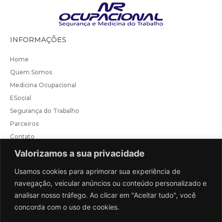
INFORMAÇÕES
Home
Quem Somos
Medicina Ocupacional
ESocial
Segurança do Trabalho
Parceiros
Contato
Valorizamos a sua privacidade
CONTATO
Usamos cookies para aprimorar sua experiência de
Telefone/Whatsapp:
(81) 97343-8293
Atendimento
navegação, veicular anúncios ou conteúdo personalizado e
administrativo:
(81) 99643-2285
analisar nosso tráfego. Ao clicar em "Aceitar tudo", você
gerencia@nrocupacional.com.br
concorda com o uso de cookies.
R. Dom Carlos Coelho, 64.