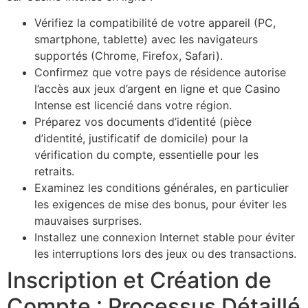
Vérifiez la compatibilité de votre appareil (PC,
smartphone, tablette) avec les navigateurs
supportés (Chrome, Firefox, Safari).
Confirmez que votre pays de résidence autorise
l’accès aux jeux d’argent en ligne et que Casino
Intense est licencié dans votre région.
Préparez vos documents d’identité (pièce
d’identité, justificatif de domicile) pour la
vérification du compte, essentielle pour les
retraits.
Examinez les conditions générales, en particulier
les exigences de mise des bonus, pour éviter les
mauvaises surprises.
Installez une connexion Internet stable pour éviter
les interruptions lors des jeux ou des transactions.
Inscription et Création de
Compte : Processus Détaillé