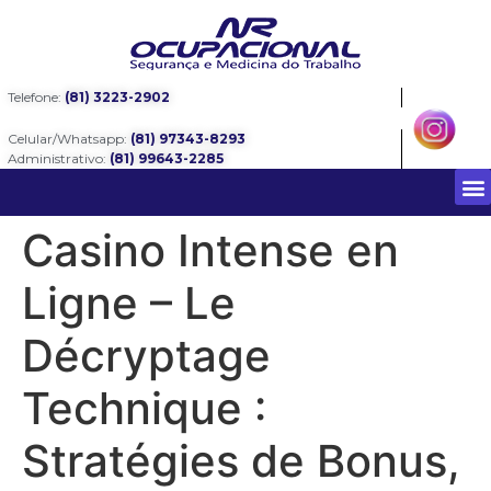
Telefone:
(81) 3223-2902
Celular/Whatsapp:
(81) 97343-8293
Administrativo:
(81) 99643-2285
Casino Intense en
Ligne – Le
Décryptage
Technique :
Stratégies de Bonus,