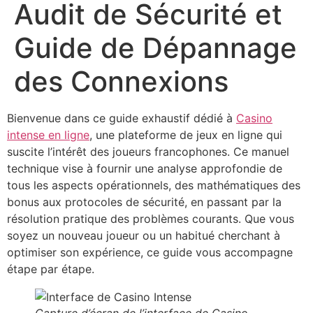
Audit de Sécurité et
Guide de Dépannage
des Connexions
Bienvenue dans ce guide exhaustif dédié à
Casino
intense en ligne
, une plateforme de jeux en ligne qui
suscite l’intérêt des joueurs francophones. Ce manuel
technique vise à fournir une analyse approfondie de
tous les aspects opérationnels, des mathématiques des
bonus aux protocoles de sécurité, en passant par la
résolution pratique des problèmes courants. Que vous
soyez un nouveau joueur ou un habitué cherchant à
optimiser son expérience, ce guide vous accompagne
étape par étape.